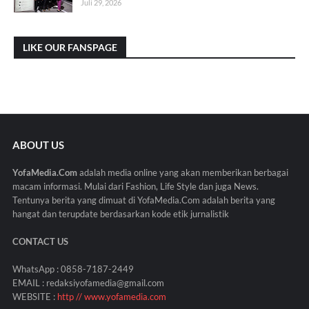
Juli 29, 2026
LIKE OUR FANSPAGE
ABOUT US
YofaMedia.Com
adalah media online yang akan memberikan berbagai
macam informasi. Mulai dari Fashion, Life Style dan juga News.
Tentunya berita yang dimuat di YofaMedia.Com adalah berita yang
hangat dan terupdate berdasarkan kode etik jurnalistik
CONTACT US
WhatsApp : 0858-7187-2449
EMAIL : redaksiyofamedia@gmail.com
WEBSITE :
http // www.yofamedia.com