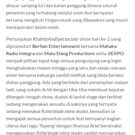
dilayar samping kiri dan kanan panggung dimana seluruh
penonton yang terhubung melalui zoom ikut bernyanyi
bersama mengikuti iringan musik yang dibawakan sang musisi
meskipun dari dalam mobil.
Pertunjukan #
SafetyAndSpectacular
show hari ke-2 yang
dipromotori
Berlian Entertainment
bersama
Mahaka
Radio Integra
dan
Mata Elang Productions
serta
JIEXPO
menjadi pilihan tepat bagi semua pengunjung yang ingin
menghabiskan malam minggu yang seru dan selalu merasa
aman bersama keluarga sambil melihat sang idola beraksi
diatas panggung. Ada yang berbeda dari penampilan malam
tadi, sang vokalis Ariel dengan tiba-tiba membuat kejutan
ditengah-tengah show, duduk di lantai stage dan terlihat
sedang mengenakan sesuatu di kakinya yang ternyata
sedang memakai
Rollerblade inline skates
, kemudian ia
mengajak semua penonton untuk ikut bernyanyi bagian
chorus
dari lagu ‘Topeng’ dengan lihainya Ariel beratraksi
menggunakan
Rollerblade inline skates
sambil menyanyikan