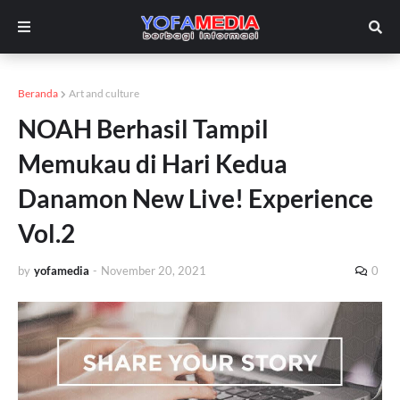
Beranda
Art and culture
NOAH Berhasil Tampil
Memukau di Hari Kedua
Danamon New Live! Experience
Vol.2
by
yofamedia
-
November 20, 2021
0