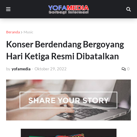
Beranda
Music
Konser Berdendang Bergoyang
Hari Ketiga Resmi Dibatalkan
by
yofamedia
-
Oktober 29, 2022
0