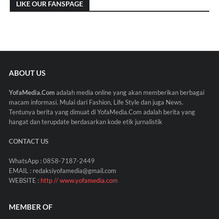
LIKE OUR FANSPAGE
ABOUT US
YofaMedia.Com
adalah media online yang akan memberikan berbagai
macam informasi. Mulai dari Fashion, Life Style dan juga News.
Tentunya berita yang dimuat di YofaMedia.Com adalah berita yang
hangat dan terupdate berdasarkan kode etik jurnalistik
CONTACT US
WhatsApp : 0858-7187-2449
EMAIL : redaksiyofamedia@gmail.com
WEBSITE :
http // www.yofamedia.com
MEMBER OF