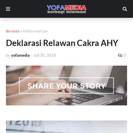
Beranda
Politics and Law
Deklarasi Relawan Cakra AHY
by
yofamedia
-
Juli 30, 2018
0