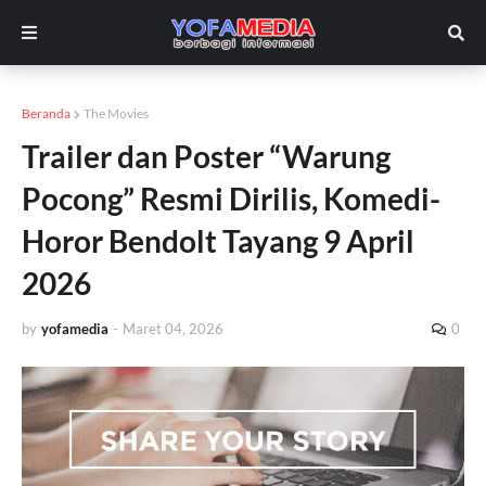
Beranda
The Movies
Trailer dan Poster “Warung
Pocong” Resmi Dirilis, Komedi-
Horor Bendolt Tayang 9 April
2026
by
yofamedia
-
Maret 04, 2026
0