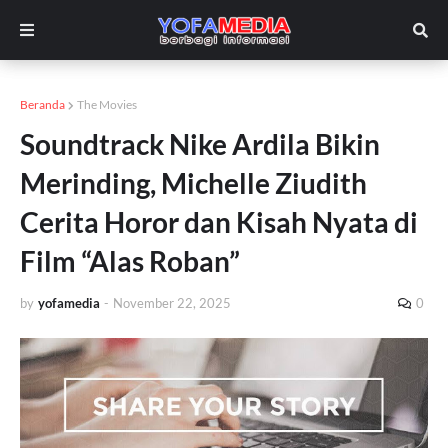
Beranda
The Movies
Soundtrack Nike Ardila Bikin
Merinding, Michelle Ziudith
Cerita Horor dan Kisah Nyata di
Film “Alas Roban”
by
yofamedia
-
November 22, 2025
0