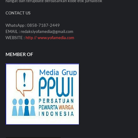
hangat dan terupdate berdasarkan kode etik jurnalistik
CONTACT US
WhatsApp : 0858-7187-2449
EMAIL : redaksiyofamedia@gmail.com
WEBSITE :
http // www.yofamedia.com
MEMBER OF