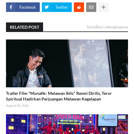
Facebook
Twitter
RELATED POST
Tampilkan selengkapnya
Trailer Film "Munafik: Melawan Iblis" Resmi Dirilis, Teror
Spiritual Hadirkan Perjuangan Melawan Kegelapan
August 06, 2026