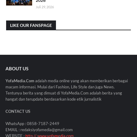
2026
Juli 29, 2026
LIKE OUR FANSPAGE
ABOUT US
YofaMedia.Com
adalah media online yang akan memberikan berbagai
macam informasi. Mulai dari Fashion, Life Style dan juga News.
Tentunya berita yang dimuat di YofaMedia.Com adalah berita yang
hangat dan terupdate berdasarkan kode etik jurnalistik
CONTACT US
WhatsApp : 0858-7187-2449
EMAIL : redaksiyofamedia@gmail.com
WEBSITE :
http // www.yofamedia.com