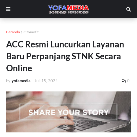
Beranda
Otomotif
ACC Resmi Luncurkan Layanan
Baru Perpanjang STNK Secara
Online
by
yofamedia
-
Juli 15, 2024
0