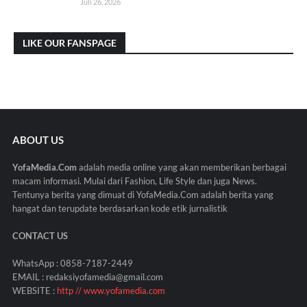
Juli 26, 2026
LIKE OUR FANSPAGE
ABOUT US
YofaMedia.Com
adalah media online yang akan memberikan berbagai
macam informasi. Mulai dari Fashion, Life Style dan juga News.
Tentunya berita yang dimuat di YofaMedia.Com adalah berita yang
hangat dan terupdate berdasarkan kode etik jurnalistik
CONTACT US
WhatsApp : 0858-7187-2449
EMAIL : redaksiyofamedia@gmail.com
WEBSITE :
http // www.yofamedia.com