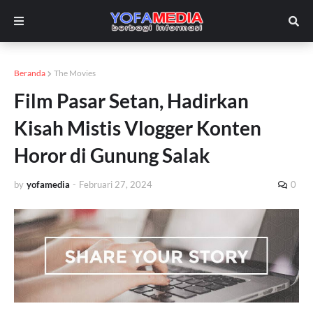
Beranda
The Movies
Film Pasar Setan, Hadirkan
Kisah Mistis Vlogger Konten
Horor di Gunung Salak
by
yofamedia
-
Februari 27, 2024
0