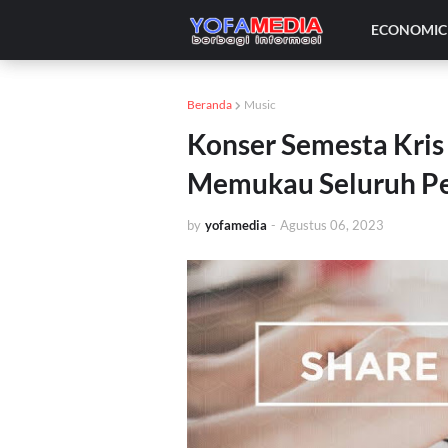
ECONOMIC 
Beranda
Music
Konser Semesta Kris
Memukau Seluruh P
by
yofamedia
-
Agustus 06, 2023