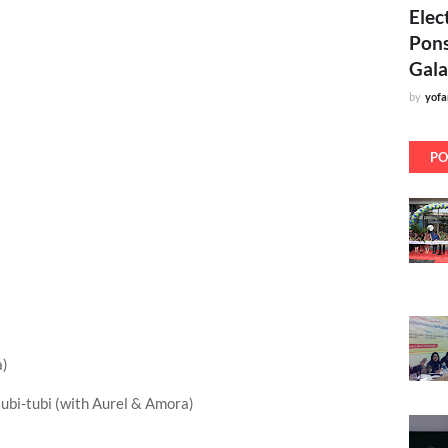
Elec
Pons
Gala
by
yof
PO
a)
ubi-tubi (with Aurel & Amora)