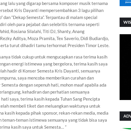
3 yang lalu yang digarap bersama komposer musik ternama
ersebut Kris Dayanti mempersembahkan 3 lagu pilihan
p” dan “Dekap Semesta”. Terpantau di malam special
WI
iri oleh para pejabat dan selebritis ternama seperti
id, Rosiana Silalahi, Titi DJ, Shanty, Anang
Rezky Aditya, Moza Pramita, Tex Saverio, Didi Budiardjo,
serta turut dihadiri tamu terhormat Presiden Timor Leste.
asanya tidak cukup untuk mengucapkan rasa terima kasih
engan energi istimewa yang bergelora, terima kasih saya
lah hadir di Konser Semesta Kris Dayanti, semuanya
a sempurna, saya mencoba memberikan curahan dan
r Semesta dengan sepenuh hati, mohon maaf apabila ada
berlangsung, kehadiran dan perhatian semuanya
hati saya, terima kasih kepada Tuhan Sang Pencipta
telah membeli tiket dan meluangkan waktunya untuk
ma kasih kepada pihak sponsor, rekan-rekan media, media
ADV
an teman-teman istimewa semuanya yang tidak bisa saya
terima kasih saya untuk Semesta… ”