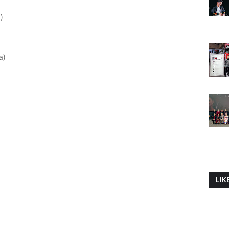
)
a)
LIK