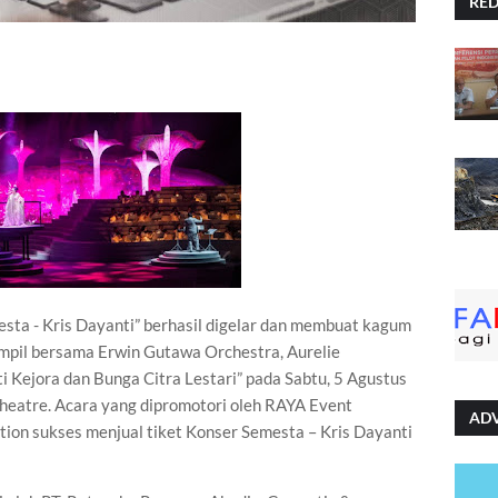
RE
sta - Kris Dayanti” berhasil digelar dan membuat kagum
mpil bersama Erwin Gutawa Orchestra, Aurelie
 Kejora dan Bunga Citra Lestari” pada Sabtu, 5 Agustus
eatre. Acara yang dipromotori oleh RAYA Event
AD
on sukses menjual tiket Konser Semesta – Kris Dayanti