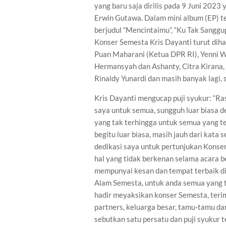
yang baru saja dirilis pada 9 Juni 202
Erwin Gutawa. Dalam mini album (EP) t
berjudul “Mencintaimu”, “Ku Tak Sanggu
Konser Semesta Kris Dayanti turut dihad
Puan Maharani (Ketua DPR RI), Yenni Wah
Hermansyah dan Ashanty, Citra Kirana, 
Rinaldy Yunardi dan masih banyak lagi, 
Kris Dayanti mengucap puji syukur: “R
saya untuk semua, sungguh luar biasa d
yang tak terhingga untuk semua yang te
begitu luar biasa, masih jauh dari kat
dedikasi saya untuk pertunjukan Konse
hal yang tidak berkenan selama acara 
mempunyai kesan dan tempat terbaik di 
Alam Semesta, untuk anda semua yang 
hadir meyaksikan konser Semesta, teri
partners, keluarga besar, tamu-tamu d
sebutkan satu persatu dan puji syukur 