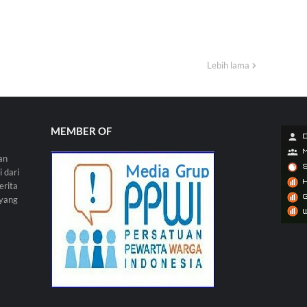
Lebih lama
MEMBER OF
an
 dari
erita
 yang