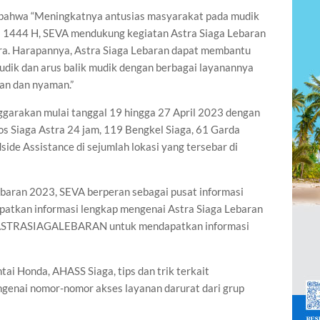
ahwa “Meningkatnya antusias masyarakat pada mudik
tri 1444 H, SEVA mendukung kegiatan Astra Siaga Lebaran
ra. Harapannya, Astra Siaga Lebaran dapat membantu
dik dan arus balik mudik dengan berbagai layanannya
an dan nyaman.”
ggarakan mulai tanggal 19 hingga 27 April 2023 dengan
Pos Siaga Astra 24 jam, 119 Bengkel Siaga, 61 Garda
ide Assistance di sejumlah lokasi yang tersebar di
ebaran 2023, SEVA berperan sebagai pusat informasi
tkan informasi lengkap mengenai Astra Siaga Lebaran
.ly/ASTRASIAGALEBARAN untuk mendapatkan informasi
tai Honda, AHASS Siaga, tips dan trik terkait
ngenai nomor-nomor akses layanan darurat dari grup