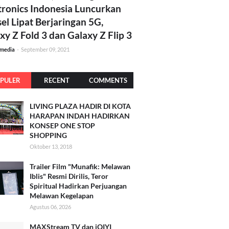
tronics Indonesia Luncurkan
el Lipat Berjaringan 5G,
xy Z Fold 3 dan Galaxy Z Flip 3
amedia
-
September 09, 2021
PULER
RECENT
COMMENTS
LIVING PLAZA HADIR DI KOTA
HARAPAN INDAH HADIRKAN
KONSEP ONE STOP
SHOPPING
Oktober 13, 2018
Trailer Film "Munafik: Melawan
Iblis" Resmi Dirilis, Teror
Spiritual Hadirkan Perjuangan
Melawan Kegelapan
Agustus 06, 2026
MAXStream TV dan iQIYI