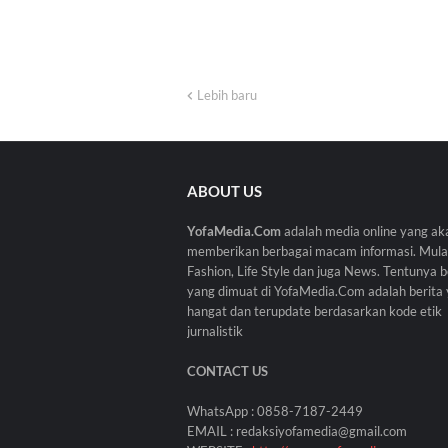
Lebih baru
ABOUT US
YofaMedia.Com
adalah media online yang ak
memberikan berbagai macam informasi. Mulai
Fashion, Life Style dan juga News. Tentunya b
yang dimuat di YofaMedia.Com adalah berita
hangat dan terupdate berdasarkan kode etik
jurnalistik
CONTACT US
WhatsApp : 0858-7187-2449
EMAIL : redaksiyofamedia@gmail.com