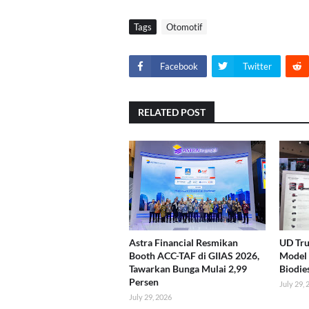
Tags
Otomotif
Facebook
Twitter
RELATED POST
Astra Financial Resmikan
UD Tru
Booth ACC-TAF di GIIAS 2026,
Model 
Tawarkan Bunga Mulai 2,99
Biodie
Persen
July 29,
July 29, 2026