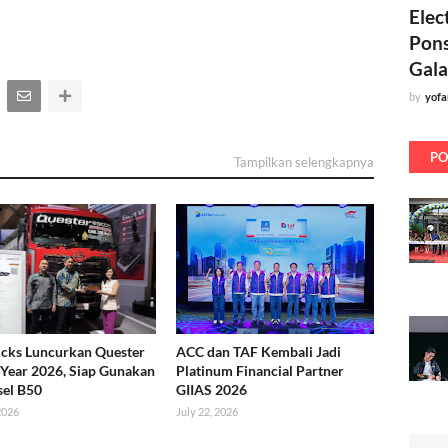
Elec
Pons
Gala
by
yof
PO
Tampilkan selengkapnya
cks Luncurkan Quester
ACC dan TAF Kembali Jadi
Year 2026, Siap Gunakan
Platinum Financial Partner
sel B50
GIIAS 2026
 2026
July 22, 2026