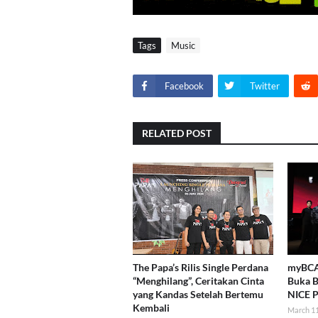
Tags
Music
Facebook
Twitter
RELATED POST
The Papa’s Rilis Single Perdana
myBCA 
“Menghilang”, Ceritakan Cinta
Buka B
yang Kandas Setelah Bertemu
NICE P
Kembali
March 11