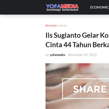
ECONOMIC 
Beranda
Music
Iis Sugianto Gelar K
Cinta 44 Tahun Berk
by
yofamedia
-
November 02, 2022