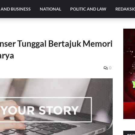
AND BUSINESS
NATIONAL
POLITIC AND LAW
REDAKSI
onser Tunggal Bertajuk Memori
arya
0