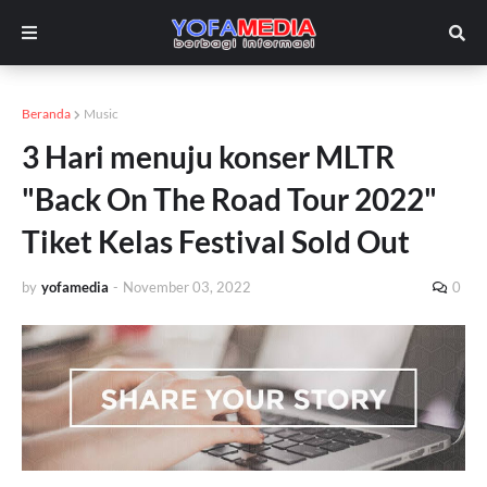
Beranda
Music
3 Hari menuju konser MLTR
"Back On The Road Tour 2022"
Tiket Kelas Festival Sold Out
by
yofamedia
-
November 03, 2022
0