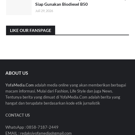
Siap Gunakan Biodiesel B50
Juli 29, 2026
LIKE OUR FANSPAGE
ABOUT US
YofaMedia.Com
adalah media online yang akan memberikan berbagai
macam informasi. Mulai dari Fashion, Life Style dan juga News.
Tentunya berita yang dimuat di YofaMedia.Com adalah berita yang
hangat dan terupdate berdasarkan kode etik jurnalistik
CONTACT US
WhatsApp : 0858-7187-2449
EMAIL : redaksiyofamedia@gmail.com