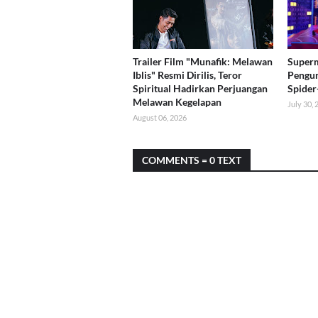
Trailer Film "Munafik: Melawan
Superm
Iblis" Resmi Dirilis, Teror
Pengun
Spiritual Hadirkan Perjuangan
Spider
Melawan Kegelapan
July 30,
August 06, 2026
COMMENTS = 0 TEXT