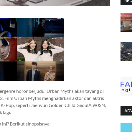
RE
bergenre horor berjudul Urban Myths
akan tayang di
22.
Film
Urban Myths
menghadirkan aktor dan aktris
 K-Pop, seperti Jaehyun Golden Child, SeoulA WJSN,
AD
lagi.
a ini? Berikut sinopsisnya: