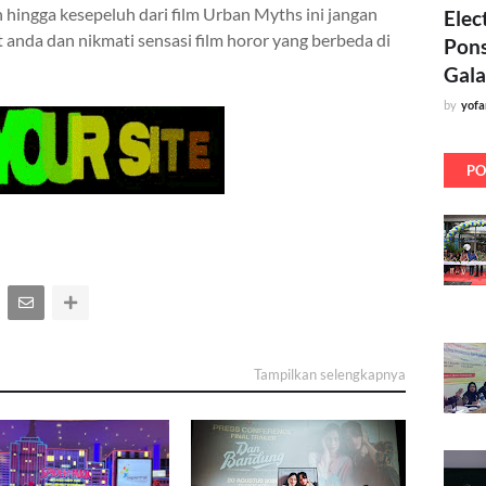
hingga kesepeluh dari film Urban Myths ini jangan
Elec
t anda dan nikmati sensasi film horor yang berbeda di
Pons
Gala
by
yof
PO
Tampilkan selengkapnya