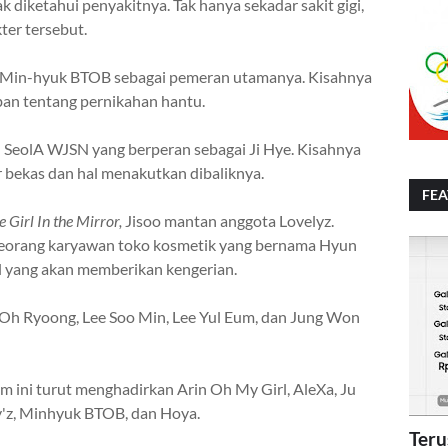
 diketahui penyakitnya. Tak hanya sekadar sakit gigi,
ter tersebut.
ee Min-hyuk BTOB sebagai pemeran utamanya.
Kisahnya
ban tentang pernikahan hantu.
h SeolA WJSN yang berperan sebagai Ji Hye.
Kisahnya
r bekas dan hal menakutkan dibaliknya.
FE
e Girl In the Mirror,
Jisoo mantan anggota Lovelyz.
seorang karyawan toko kosmetik yang bernama Hyun
hal yang akan memberikan kengerian.
n, Oh Ryoong, Lee Soo Min, Lee Yul Eum, dan Jung Won
lm ini turut menghadirkan Arin Oh My Girl, AleXa, Ju
y'z, Minhyuk BTOB, dan Hoya.
Teru