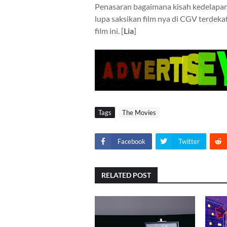
Penasaran bagaimana kisah kedelapan 
lupa saksikan film nya di CGV terdeka
film ini. [
Lia
]
Tags
The Movies
Facebook
Twitter
RELATED POST