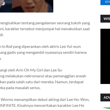
WI
engisahkan tentang pengalaman seorang tokoh yang
ini, karakter tersebut menjumpai hal menakutkan saat
di.
 In Red
yang diperankan oleh aktris Lee Yul-eum
rang gadis yang mengambil nyawanya sendiri karena
.
angi oleh Arin Oh My Girl dan Lee Su-
ang melakukan nekromansi atau pemanggilan arwah
gkan pada salah satu dari mereka.
Namun, terdapat
ka pada masalah serius.
ADV
h Worms
menampilkan debut akting dari Lee Ho-Won,
 INFINITE.
Kisahnya menceritakan karakter Lee Ho