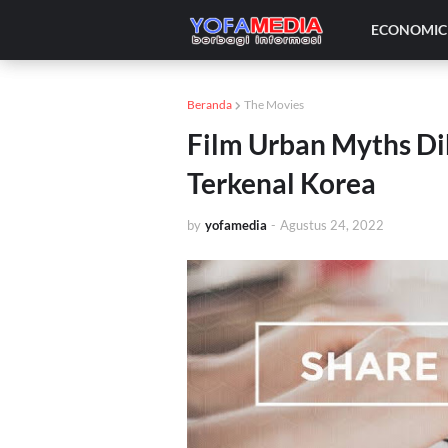
ECONOMIC 
Beranda
The Movies
Film Urban Myths Di
Terkenal Korea
by
yofamedia
-
Agustus 24, 2022