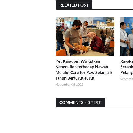
RELATED POST
Pet Kingdom Wujudkan
Rayaka
Kepedulian terhadap Hewan
Serahk
Melalui Care for Paw Selama 5
Pelang
Tahun Berturut-turut
Septembe
November 08, 2022
COMMENTS = 0 TEXT