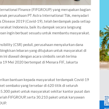
nternational Finance (FIFGROUP) yang merupakan bagian
u anak perusahaan PT Astra International Tbk, menyadari
 Disease 2019 (Covid-19), telah berdampak pada setiap
arakat Indonesia, baik itu dampak secara langsung
roan ingin berbuat sesuatu untuk membantu masyarakat.
sibility (CSR) peduli, perusahaan menyalurkan dana
bingkisan lebaran yang ditujukan untuk masyarakat di
m ini diawali dengan acara simbolis serah terima
sa 19 Mei 2020 bertempat di Menara FIF, Jakarta
erikan bantuan kepada masyarakat terdampak Covid-19
ket sembako yang tersebar di 620 titik di seluruh
i 45.300 paket untuk masyarakat sekitar kantor pusat dan
syariah FIFGROUP, serta 30.210 paket untuk karyawan
OUP.