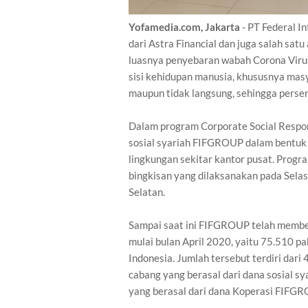
Yofamedia.com, Jakarta
- PT Federal I
dari Astra Financial dan juga salah sat
luasnya penyebaran wabah Corona Virus
sisi kehidupan manusia, khususnya masy
maupun tidak langsung, sehingga perse
Dalam program Corporate Social Respon
sosial syariah FIFGROUP dalam bentuk 
lingkungan sekitar kantor pusat. Progra
bingkisan yang dilaksanakan pada Sela
Selatan.
Sampai saat ini FIFGROUP telah memb
mulai bulan April 2020, yaitu 75.510 pa
Indonesia. Jumlah tersebut terdiri dar
cabang yang berasal dari dana sosial 
yang berasal dari dana Koperasi FIFGR