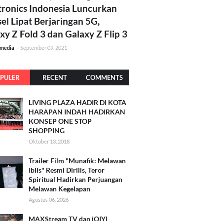
tronics Indonesia Luncurkan
el Lipat Berjaringan 5G,
xy Z Fold 3 dan Galaxy Z Flip 3
amedia
-
September 09, 2021
PULER
RECENT
COMMENTS
LIVING PLAZA HADIR DI KOTA
HARAPAN INDAH HADIRKAN
KONSEP ONE STOP
SHOPPING
Oktober 13, 2018
Trailer Film "Munafik: Melawan
Iblis" Resmi Dirilis, Teror
Spiritual Hadirkan Perjuangan
Melawan Kegelapan
Agustus 06, 2026
MAXStream TV dan iQIYI