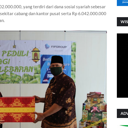
2.000.000, yang terdiri dari dana sosial syariah sebesar
sekitar cabang dan kantor pusat serta Rp 6.042.000.000
an.
WI
ADV