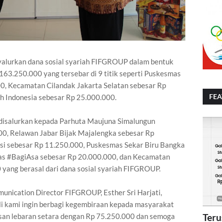
alurkan dana sosial syariah FIFGROUP dalam bentuk
 163.250.000 yang tersebar di 9 titik seperti Puskesmas
0, Kecamatan Cilandak Jakarta Selatan sebesar Rp
FE
ah Indonesia sebesar Rp 25.000.000.
a disalurkan kepada Parhuta Maujuna Simalungun
00, Relawan Jabar Bijak Majalengka sebesar Rp
i sebesar Rp 11.250.000, Puskesmas Sekar Biru Bangka
as #BagiAsa sebesar Rp 20.000.000, dan Kecamatan
 yang berasal dari dana sosial syariah FIFGROUP.
unication Director FIFGROUP, Esther Sri Harjati,
i kami ingin berbagi kegembiraan kepada masyarakat
san lebaran setara dengan Rp 75.250.000 dan semoga
Teru