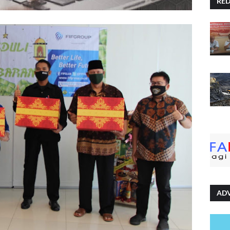
RE
AD