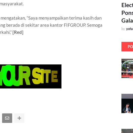
 masyarakat.
Elec
Pons
 mengatakan, “Saya menyampaikan terima kasih dan
Gala
ng berada di sekitar area kantor FIFGROUP. Semoga
by
yof
kahi,”
[Red]
PO