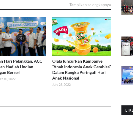
Tampilkan selengkapnya
n Hari Pelanggan, ACC
Olala luncurkan Kampanye
an Hadiah Undian
“Anak Indonesia Anak Gembira”
gan Berseri
Dalam Rangka Peringati Hari
Anak Nasional
r 10, 2022
July 23, 2022
LIK