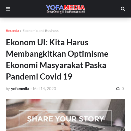
Beranda
Economic and Business
Ekonom UI: Kita Harus
Membangkitkan Optimisme
Ekonomi Masyarakat Paska
Pandemi Covid 19
by
yofamedia
-
Mei 14, 2020
0