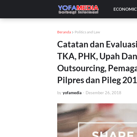
ECONOMIC 
Beranda
Politics and Law
Catatan dan Evaluas
TKA, PHK, Upah Dan 
Outsourcing, Pemaga
Pilpres dan Pileg 20
by
yofamedia
-
Desember 26, 2018