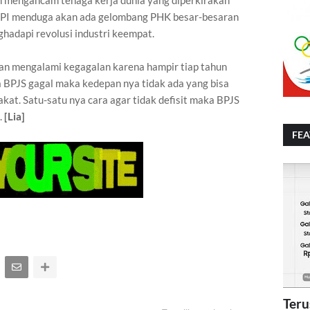
SPI menduga akan ada gelombang PHK besar-besaran
adapi revolusi industri keempat.
an mengalami kegagalan karena hampir tiap tahun
ika BPJS gagal maka kedepan nya tidak ada yang bisa
at. Satu-satu nya cara agar tidak defisit maka BPJS
.
[Lia]
FE
Teru