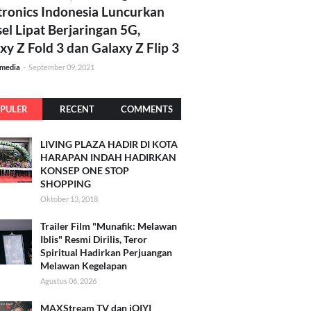
tronics Indonesia Luncurkan
el Lipat Berjaringan 5G,
xy Z Fold 3 dan Galaxy Z Flip 3
amedia
-
September 09, 2021
PULER
RECENT
COMMENTS
LIVING PLAZA HADIR DI KOTA
HARAPAN INDAH HADIRKAN
KONSEP ONE STOP
SHOPPING
Oktober 13, 2018
Trailer Film "Munafik: Melawan
Iblis" Resmi Dirilis, Teror
Spiritual Hadirkan Perjuangan
Melawan Kegelapan
Agustus 06, 2026
MAXStream TV dan iQIYI