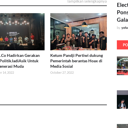
Tampilkan selengkapnya
Elec
Pons
Gala
by
yof
PO
.Co Hadirkan Gerakan
Ketum Pandji Pertiwi dukung
PolitikJadiAsik Untuk
Pemerintah berantas Hoax di
enerasi Muda
Media Sosial
r 14, 2022
October 27, 2022