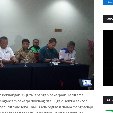
WI
an kehilangan 32 juta lapangan pekerjaan. Terutama
ADV
ngancam pekerja dibidang ritel juga disemua sektor
menurut Said Iqbal, harus ada regulasi dalam menghadapi
an mengancam tenaga kerja dunia yang diperkirakan