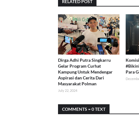
RELATED POST
Dirga Adhi Putra Singkarru
Komisi
Gelar Program Curhat
#Bikin
Kampung Untuk Mendengar
Para G
Aspirasi dan Cerita Dari
Decembe
Masyarakat Polman
July 22, 2024
COMMENTS = 0 TEXT