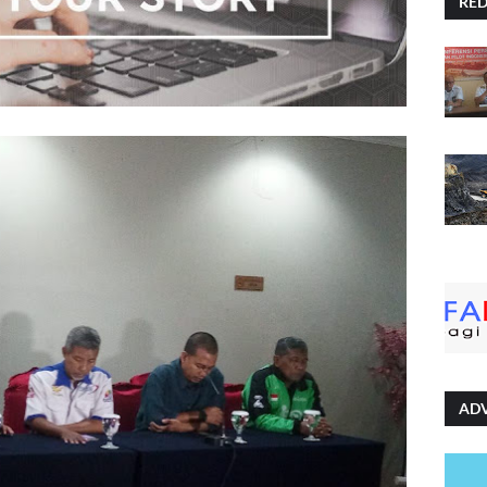
RE
AD