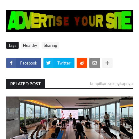
Tags
Healthy
Sharing
Facebook
Twitter
RELATED POST
Tampilkan selengkapnya