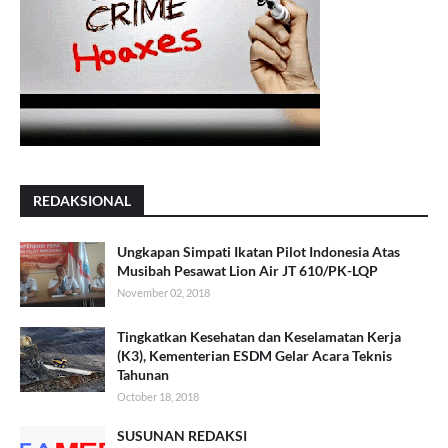
REDAKSIONAL
Ungkapan Simpati Ikatan Pilot Indonesia Atas
Musibah Pesawat Lion Air JT 610/PK-LQP
November 02, 2018
Tingkatkan Kesehatan dan Keselamatan Kerja
(K3), Kementerian ESDM Gelar Acara Teknis
Tahunan
October 18, 2018
SUSUNAN REDAKSI