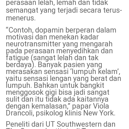
perasaan lelah, lemah dan tidak
semangat yang terjadi secara terus-
menerus.
“Contoh, dopamin berperan dalam
motivasi dan menekan kadar
neurotransmitter yang mengarah
pada perasaan menyedihkan dan
fatigue (sangat lelah dan tak
berdaya). Banyak pasien yang
merasakan sensasi ‘lumpuh kelam’,
yaitu sensasi lengan yang berat dan
lumpuh. Bahkan untuk bangkit
menggosok gigi bisa jadi sangat
sulit dan itu tidak ada kaitannya
dengan kemalasan,” papar Viola
Drancoli, psikolog klinis New York.
Peneliti dari UT Southwestern dan