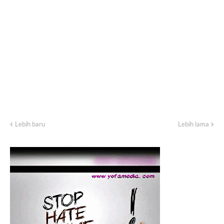
Lebih baru
Lebih lama