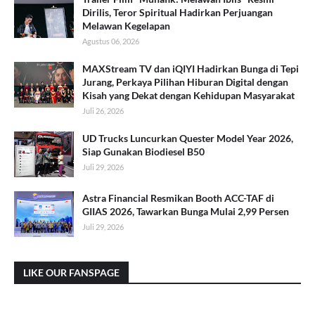
Dirilis, Teror Spiritual Hadirkan Perjuangan
Melawan Kegelapan
Agustus 06, 2026
MAXStream TV dan iQIYI Hadirkan Bunga di Tepi
Jurang, Perkaya Pilihan Hiburan Digital dengan
Kisah yang Dekat dengan Kehidupan Masyarakat
Juli 26, 2026
UD Trucks Luncurkan Quester Model Year 2026,
Siap Gunakan Biodiesel B50
Juli 29, 2026
Astra Financial Resmikan Booth ACC-TAF di
GIIAS 2026, Tawarkan Bunga Mulai 2,99 Persen
Juli 29, 2026
LIKE OUR FANSPAGE