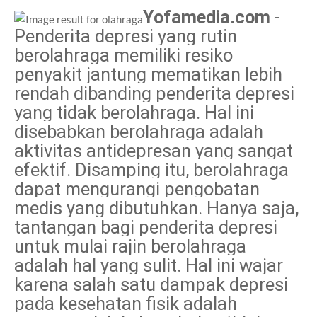
Yofamedia.com
-
Penderita depresi yang rutin
berolahraga memiliki resiko
penyakit jantung mematikan lebih
rendah dibanding penderita depresi
yang tidak berolahraga. Hal ini
disebabkan berolahraga adalah
aktivitas antidepresan yang sangat
efektif. Disamping itu, berolahraga
dapat mengurangi pengobatan
medis yang dibutuhkan. Hanya saja,
tantangan bagi penderita depresi
untuk mulai rajin berolahraga
adalah hal yang sulit. Hal ini wajar
karena salah satu dampak depresi
pada kesehatan fisik adalah