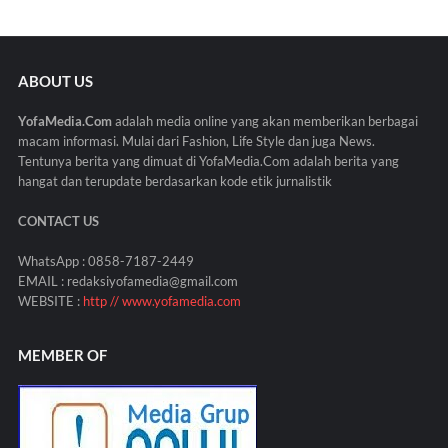
ABOUT US
YofaMedia.Com
adalah media online yang akan memberikan berbagai
macam informasi. Mulai dari Fashion, Life Style dan juga News.
Tentunya berita yang dimuat di YofaMedia.Com adalah berita yang
hangat dan terupdate berdasarkan kode etik jurnalistik
CONTACT US
WhatsApp : 0858-7187-2449
EMAIL : redaksiyofamedia@gmail.com
WEBSITE :
http // www.yofamedia.com
MEMBER OF