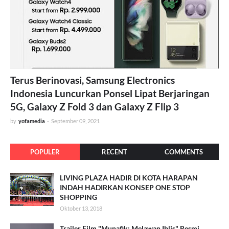
Terus Berinovasi, Samsung Electronics
Indonesia Luncurkan Ponsel Lipat Berjaringan
5G, Galaxy Z Fold 3 dan Galaxy Z Flip 3
by
yofamedia
-
September 09, 2021
POPULER
RECENT
COMMENTS
LIVING PLAZA HADIR DI KOTA HARAPAN
INDAH HADIRKAN KONSEP ONE STOP
SHOPPING
Oktober 13, 2018
Trailer Film "Munafik: Melawan Iblis" Resmi