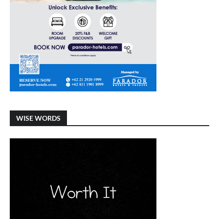
WISE WORDS