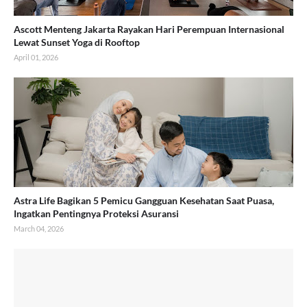
Ascott Menteng Jakarta Rayakan Hari Perempuan Internasional
Lewat Sunset Yoga di Rooftop
April 01, 2026
Astra Life Bagikan 5 Pemicu Gangguan Kesehatan Saat Puasa,
Ingatkan Pentingnya Proteksi Asuransi
March 04, 2026