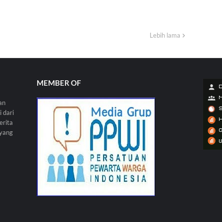
Lebih lama
MEMBER OF
an
 dari
erita
 yang