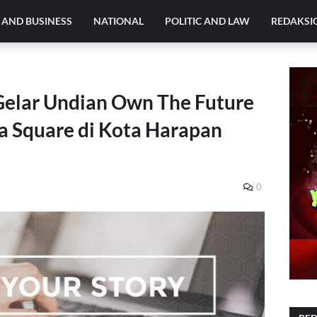
AND BUSINESS
NATIONAL
POLITIC AND LAW
REDAKSI
Gelar Undian Own The Future
a Square di Kota Harapan
0