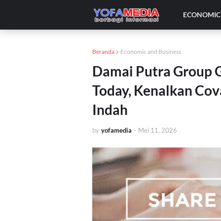
ECONOMIC 
Beranda
Economic and Business
Damai Putra Group 
Today, Kenalkan Cov
Indah
by
yofamedia
-
Mei 11, 2026