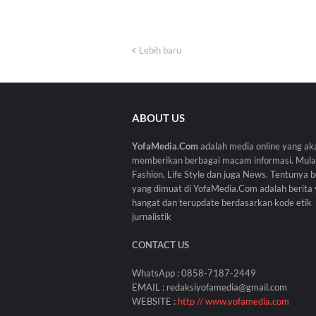
Lebih baru
ABOUT US
YofaMedia.Com
adalah media online yang ak
memberikan berbagai macam informasi. Mulai
Fashion, Life Style dan juga News. Tentunya b
yang dimuat di YofaMedia.Com adalah berita
hangat dan terupdate berdasarkan kode etik
jurnalistik
CONTACT US
WhatsApp : 0858-7187-2449
EMAIL : redaksiyofamedia@gmail.com
WEBSITE :
http // www.yofamedia.com