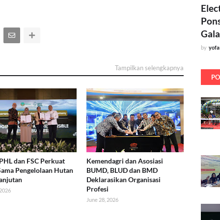
Elec
Pons
Gala
by
yof
Tampilkan selengkapnya
PO
 PHL dan FSC Perkuat
Kemendagri dan Asosiasi
Sama Pengelolaan Hutan
BUMD, BLUD dan BMD
anjutan
Deklarasikan Organisasi
Profesi
 2026
June 28, 2026