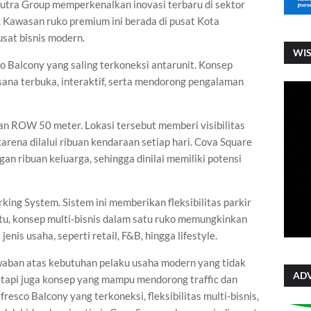
tra Group memperkenalkan inovasi terbaru di sektor
. Kawasan ruko premium ini berada di pusat Kota
sat bisnis modern.
WI
 Balcony yang saling terkoneksi antarunit. Konsep
sana terbuka, interaktif, serta mendorong pengalaman
an ROW 50 meter. Lokasi tersebut memberi visibilitas
 karena dilalui ribuan kendaraan setiap hari. Cova Square
an ribuan keluarga, sehingga dinilai memiliki potensi
king System. Sistem ini memberikan fleksibilitas parkir
 itu, konsep multi-bisnis dalam satu ruko memungkinkan
is usaha, seperti retail, F&B, hingga lifestyle.
waban atas kebutuhan pelaku usaha modern yang tidak
ADV
etapi juga konsep yang mampu mendorong traffic dan
resco Balcony yang terkoneksi, fleksibilitas multi-bisnis,