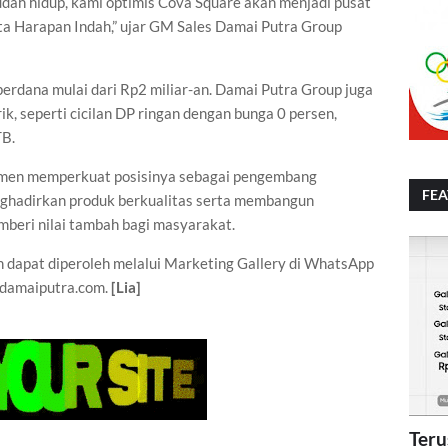
dah hidup, kami optimis Cova Square akan menjadi pusat
Kota Harapan Indah,” ujar GM Sales Damai Putra Group
erdana mulai dari Rp2 miliar-an. Damai Putra Group juga
, seperti cicilan DP ringan dengan bunga 0 persen,
TB.
tmen memperkuat posisinya sebagai pengembang
FE
nghadirkan produk berkualitas serta membangun
beri nilai tambah bagi masyarakat.
 dapat diperoleh melalui Marketing Gallery di WhatsApp
damaiputra.com⁠.
[Lia]
Teru