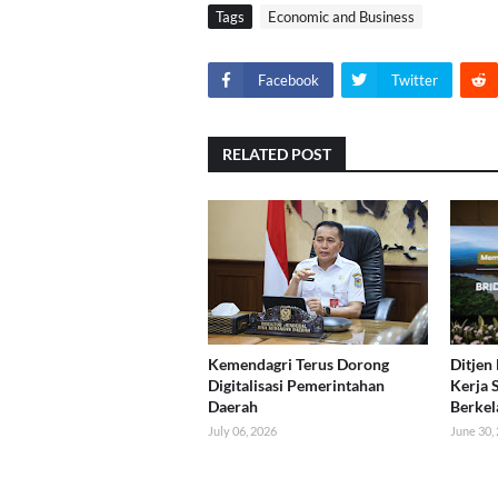
Tags
Economic and Business
Facebook
Twitter
RELATED POST
Kemendagri Terus Dorong
Ditjen
Digitalisasi Pemerintahan
Kerja 
Daerah
Berkel
July 06, 2026
June 30,