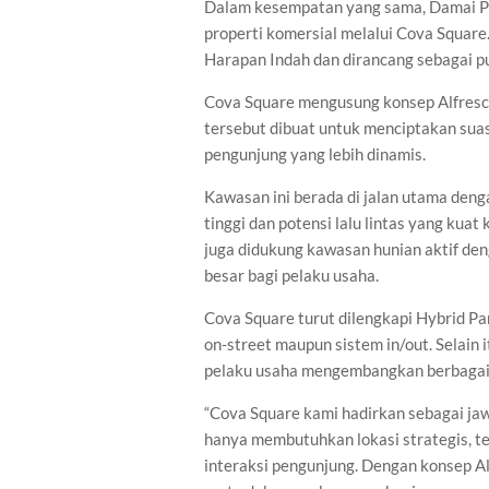
Dalam kesempatan yang sama, Damai Pu
properti komersial melalui Cova Square
Harapan Indah dan dirancang sebagai pu
Cova Square mengusung konsep Alfresco
tersebut dibuat untuk menciptakan sua
pengunjung yang lebih dinamis.
Kawasan ini berada di jalan utama deng
tinggi dan potensi lalu lintas yang kuat
juga didukung kawasan hunian aktif deng
besar bagi pelaku usaha.
Cova Square turut dilengkapi Hybrid Par
on-street maupun sistem in/out. Selain
pelaku usaha mengembangkan berbagai jen
“Cova Square kami hadirkan sebagai ja
hanya membutuhkan lokasi strategis, t
interaksi pengunjung. Dengan konsep Alf