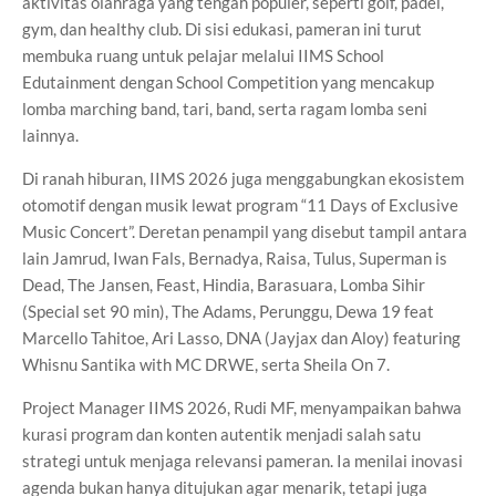
aktivitas olahraga yang tengah populer, seperti golf, padel,
gym, dan healthy club. Di sisi edukasi, pameran ini turut
membuka ruang untuk pelajar melalui IIMS School
Edutainment dengan School Competition yang mencakup
lomba marching band, tari, band, serta ragam lomba seni
lainnya.
Di ranah hiburan, IIMS 2026 juga menggabungkan ekosistem
otomotif dengan musik lewat program “11 Days of Exclusive
Music Concert”. Deretan penampil yang disebut tampil antara
lain Jamrud, Iwan Fals, Bernadya, Raisa, Tulus, Superman is
Dead, The Jansen, Feast, Hindia, Barasuara, Lomba Sihir
(Special set 90 min), The Adams, Perunggu, Dewa 19 feat
Marcello Tahitoe, Ari Lasso, DNA (Jayjax dan Aloy) featuring
Whisnu Santika with MC DRWE, serta Sheila On 7.
Project Manager IIMS 2026, Rudi MF, menyampaikan bahwa
kurasi program dan konten autentik menjadi salah satu
strategi untuk menjaga relevansi pameran. Ia menilai inovasi
agenda bukan hanya ditujukan agar menarik, tetapi juga