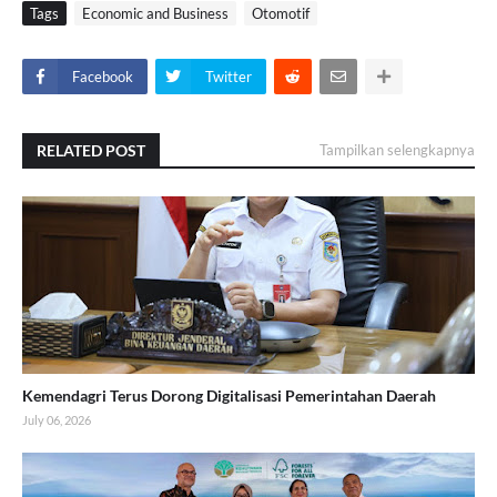
Tags
Economic and Business
Otomotif
Facebook
Twitter
RELATED POST
Tampilkan selengkapnya
Kemendagri Terus Dorong Digitalisasi Pemerintahan Daerah
July 06, 2026