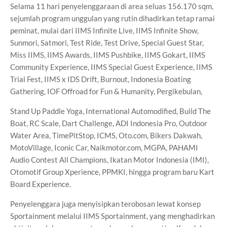
Selama 11 hari penyelenggaraan di area seluas 156.170 sqm,
sejumlah program unggulan yang rutin dihadirkan tetap ramai
peminat, mulai dari IIMS Infinite Live, IIMS Infinite Show,
Sunmori, Satmori, Test Ride, Test Drive, Special Guest Star,
Miss IIMS, IIMS Awards, IIMS Pushbike, IIMS Gokart, IIMS
Community Experience, IIMS Special Guest Experience, IIMS
Trial Fest, IIMS x IDS Drift, Burnout, Indonesia Boating
Gathering, IOF Offroad for Fun & Humanity, Pergikebulan,
Stand Up Paddle Yoga, International Automodified, Build The
Boat, RC Scale, Dart Challenge, ADI Indonesia Pro, Outdoor
Water Area, TimePitStop, ICMS, Oto.com, Bikers Dakwah,
MotoVillage, Iconic Car, Naikmotor.com, MGPA, PAHAMI
Audio Contest All Champions, Ikatan Motor Indonesia (IMI),
Otomotif Group Xperience, PPMKI, hingga program baru Kart
Board Experience.
Penyelenggara juga menyisipkan terobosan lewat konsep
Sportainment melalui IIMS Sportainment, yang menghadirkan