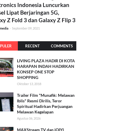
tronics Indonesia Luncurkan
el Lipat Berjaringan 5G,
xy Z Fold 3 dan Galaxy Z Flip 3
amedia
-
September 09, 2021
PULER
RECENT
COMMENTS
LIVING PLAZA HADIR DI KOTA
HARAPAN INDAH HADIRKAN
KONSEP ONE STOP
SHOPPING
Oktober 13, 2018
Trailer Film "Munafik: Melawan
Iblis" Resmi Dirilis, Teror
Spiritual Hadirkan Perjuangan
Melawan Kegelapan
Agustus 06, 2026
MAXStream TV dan iQIYI