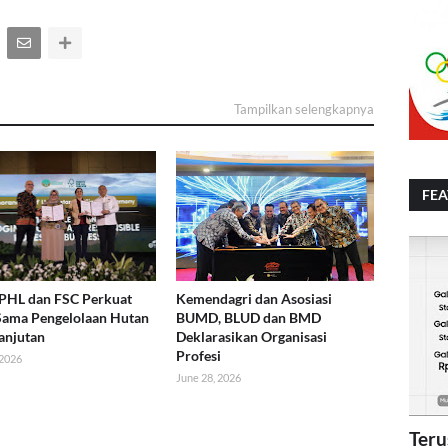
Tampilkan selengkapnya
FE
 PHL dan FSC Perkuat
Kemendagri dan Asosiasi
Sama Pengelolaan Hutan
BUMD, BLUD dan BMD
anjutan
Deklarasikan Organisasi
Profesi
 2026
June 28, 2026
Teru