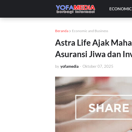
ECONOMIC 
Beranda
Economic and Business
Astra Life Ajak Maha
Asuransi Jiwa dan In
by
yofamedia
-
Oktober 07, 2025