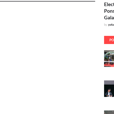
Elec
Pons
Gala
by
yof
PO