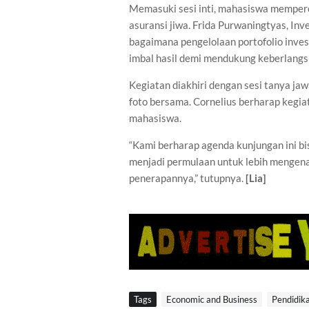
Memasuki sesi inti, mahasiswa mempero
asuransi jiwa. Frida Purwaningtyas, In
bagaimana pengelolaan portofolio inve
imbal hasil demi mendukung keberlangs
Kegiatan diakhiri dengan sesi tanya ja
foto bersama. Cornelius berharap kegi
mahasiswa.
“Kami berharap agenda kunjungan ini b
menjadi permulaan untuk lebih mengenal
penerapannya,” tutupnya.
[Lia]
Tags
Economic and Business
Pendidik