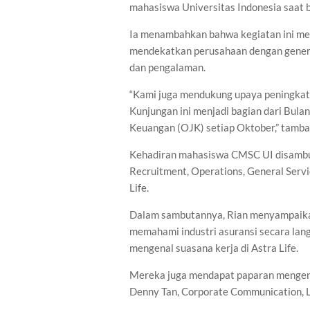
mahasiswa Universitas Indonesia saat b
Ia menambahkan bahwa kegiatan ini mer
mendekatkan perusahaan dengan genera
dan pengalaman.
“Kami juga mendukung upaya peningkata
Kunjungan ini menjadi bagian dari Bula
Keuangan (OJK) setiap Oktober,” tamba
Kehadiran mahasiswa CMSC UI disambut
Recruitment, Operations, General Ser
Life.
Dalam sambutannya, Rian menyampaikan
memahami industri asuransi secara langs
mengenal suasana kerja di Astra Life.
Mereka juga mendapat paparan mengenai
Denny Tan, Corporate Communication, Li