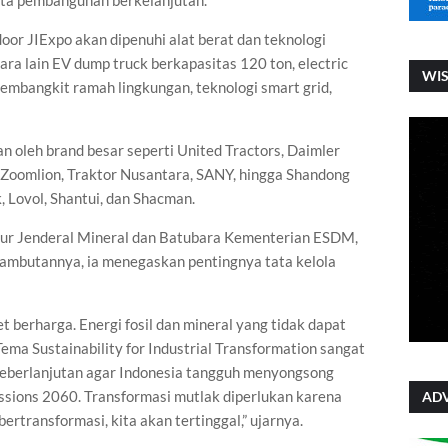
erta pembangunan berkelanjutan.
oor JIExpo akan dipenuhi alat berat dan teknologi
ra lain EV dump truck berkapasitas 120 ton, electric
WI
pembangkit ramah lingkungan, teknologi smart grid,
an oleh brand besar seperti United Tractors, Daimler
Zoomlion, Traktor Nusantara, SANY, hingga Shandong
 Lovol, Shantui, dan Shacman.
tur Jenderal Mineral dan Batubara Kementerian ESDM,
m sambutannya, ia menegaskan pentingnya tata kelola
 berharga. Energi fosil dan mineral yang tidak dapat
Tema Sustainability for Industrial Transformation sangat
 keberlanjutan agar Indonesia tangguh menyongsong
sions 2060. Transformasi mutlak diperlukan karena
ADV
bertransformasi, kita akan tertinggal,” ujarnya.