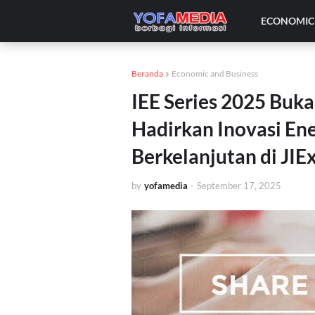
ECONOMIC 
Beranda
Economic and Business
IEE Series 2025 Buk
Hadirkan Inovasi Ene
Berkelanjutan di JI
by
yofamedia
-
September 17, 2025