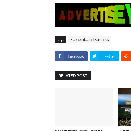
Tags
Economic and Business
Facebook
Twitter
RELATED POST
Kemendagri Terus Dorong
Ditjen