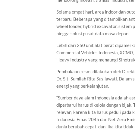
mendorong inovasi, transisi industri, s
Selama empat hari, area indoor dan outd
terbaru. Beberapa yang ditampilkan anta
wheel loader, hybrid excavator, sistem 
hingga solusi pusat data masa depan.
Lebih dari 250 unit alat berat dipamerk
Commercial Vehicles Indonesia, XCMG, 
Heavy Industry yang menaungi Sinotruk,
Pembukaan resmi dilakukan oleh Direk
Dr. Siti Sumilah Rita Susilawati. Dala
energi yang berkelanjutan.
“Sumber daya alam Indonesia adalah aset
diperbarui harus dikelola dengan bijak. 
relevan, karena kita harus peduli pada
Indonesia Emas 2045 dan Net Zero Emis
dunia berubah cepat, dan jika kita tidak 