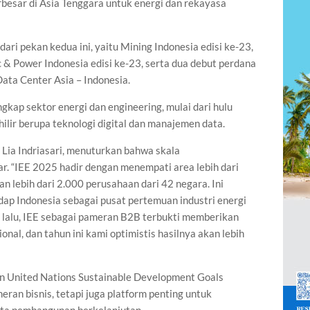
rbesar di Asia Tenggara untuk energi dan rekayasa
ri pekan kedua ini, yaitu Mining Indonesia edisi ke-23,
ic & Power Indonesia edisi ke-23, serta dua debut perdana
ata Center Asia – Indonesia.
kap sektor energi dan engineering, mulai dari hulu
ilir berupa teknologi digital dan manajemen data.
Lia Indriasari, menuturkan bahwa skala
r. “IEE 2025 hadir dengan menempati area lebih dari
 lebih dari 2.000 perusahaan dari 42 negara. Ini
ap Indonesia sebagai pusat pertemuan industri energi
n lalu, IEE sebagai pameran B2B terbukti memberikan
onal, dan tahun ini kami optimistis hasilnya akan lebih
n United Nations Sustainable Development Goals
ran bisnis, tetapi juga platform penting untuk