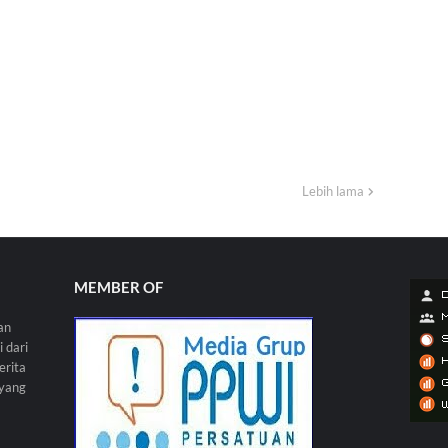
Lebih lama
MEMBER OF
an
 dari
erita
 yang