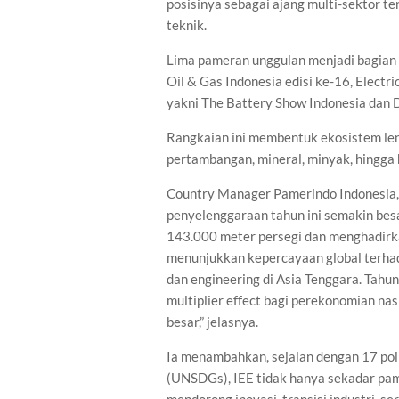
posisinya sebagai ajang multi-sektor te
teknik.
Lima pameran unggulan menjadi bagian da
Oil & Gas Indonesia edisi ke-16, Electr
yakni The Battery Show Indonesia dan D
Rangkaian ini membentuk ekosistem leng
pertambangan, mineral, minyak, hingga h
Country Manager Pamerindo Indonesia, 
penyelenggaraan tahun ini semakin besa
143.000 meter persegi dan menghadirkan
menunjukkan kepercayaan global terhad
dan engineering di Asia Tenggara. Tahu
multiplier effect bagi perekonomian nasi
besar,” jelasnya.
Ia menambahkan, sejalan dengan 17 poi
(UNSDGs), IEE tidak hanya sekadar pame