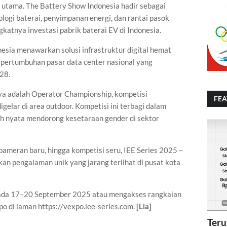
 utama. The Battery Show Indonesia hadir sebagai
logi baterai, penyimpanan energi, dan rantai pasok
gkatnya investasi pabrik baterai EV di Indonesia.
nesia menawarkan solusi infrastruktur digital hemat
pertumbuhan pasar data center nasional yang
28.
nya adalah Operator Championship, kompetisi
FE
igelar di area outdoor. Kompetisi ini terbagi dalam
ah nyata mendorong kesetaraan gender di sektor
pameran baru, hingga kompetisi seru, IEE Series 2025 –
n pengalaman unik yang jarang terlihat di pusat kota
 pada 17–20 September 2025 atau mengakses rangkaian
po di laman https://vexpo.iee-series.com.
[Lia]
Teru