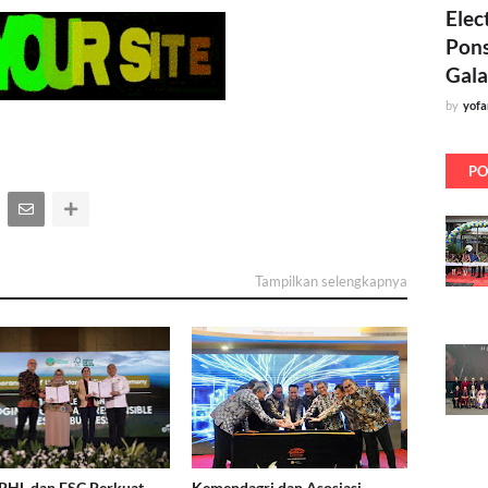
Elec
Pons
Gala
by
yof
PO
Tampilkan selengkapnya
 PHL dan FSC Perkuat
Kemendagri dan Asosiasi