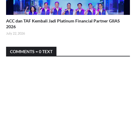
ACC dan TAF Kembali Jadi Platinum Financial Partner GIIAS
2026
July 22, 2026
COMMENTS = 0 TEXT