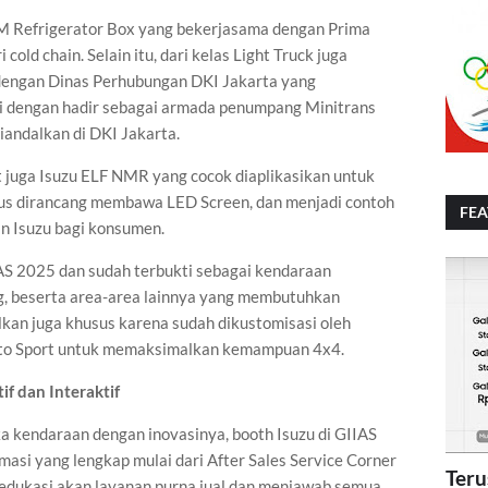
M Refrigerator Box yang bekerjasama dengan Prima
cold chain. Selain itu, dari kelas Light Truck juga
dengan Dinas Perhubungan DKI Jakarta yang
si dengan hadir sebagai armada penumpang Minitrans
iandalkan di DKI Jakarta.
t juga Isuzu ELF NMR yang cocok diaplikasikan untuk
usus dirancang membawa LED Screen, dan menjadi contoh
FE
n Isuzu bagi konsumen.
IIAS 2025 dan sudah terbukti sebagai kendaraan
g, beserta area-area lainnya yang membutuhkan
kan juga khusus karena sudah dikustomisasi oleh
uto Sport untuk memaksimalkan kemampuan 4x4.
f dan Interaktif
 kendaraan dengan inovasinya, booth Isuzu di GIIAS
si yang lengkap mulai dari After Sales Service Corner
Teru
 edukasi akan layanan purna jual dan menjawab semua