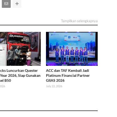
Tampilkan selengkapnya
cks Luncurkan Quester
ACC dan TAF Kembali Jadi
Year 2026, Siap Gunakan
Platinum Financial Partner
sel B50
GIIAS 2026
 2026
July 22, 2026