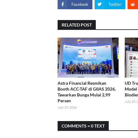
Facebook
Twitter
RELATED POST
Astra Financial Resmikan
UD Tru
Booth ACC-TAF di GIIAS 2026,
Model 
Tawarkan Bunga Mulai 2,99
Biodie
Persen
July 29,
July 29, 2026
COMMENTS = 0 TEXT