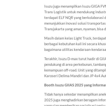
Isuzu juga menampilkan Isuzu GIGA FV
Trans Logistik untuk mendukung industri 
terdapat ELF NQR yang berkolaborasi 
menunjukkan inovasi solusi transporta
Transjakarta yang aman, nyaman, bisa d
Masih dalam kelas Light Truck, terdapa
berbagai kebutuhan kali ini secara kh
bagaimana utilitas kendaraan-kendaraa
Terakhir, Isuzu D-max turut hadir di G
pendukung di area perkebunan, tamban
kemampuan off-road. Unit yang ditampil
Karoseri Delima Mandiri dan JP 4x4 A
Booth Isuzu GIIAS 2025 yang Informati
Tidak hanya sekedar menampilkan aneka
2025 juga menghadirkan beragam informa
yang siap memberikan sosialisasi serta