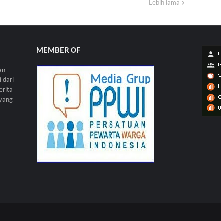
Lebih lama
MEMBER OF
an
 dari
erita
 yang