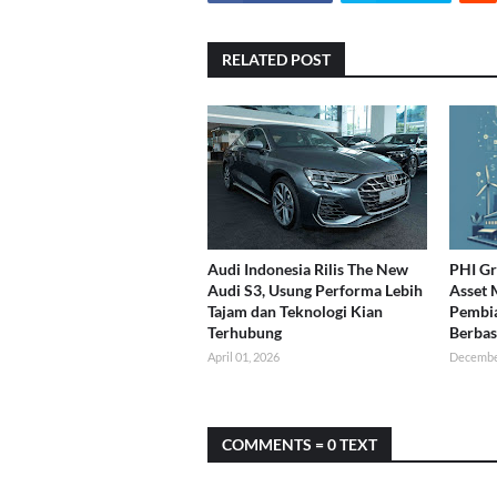
RELATED POST
Audi Indonesia Rilis The New
PHI G
Audi S3, Usung Performa Lebih
Asset
Tajam dan Teknologi Kian
Pembia
Terhubung
Berbas
April 01, 2026
Decembe
COMMENTS = 0 TEXT