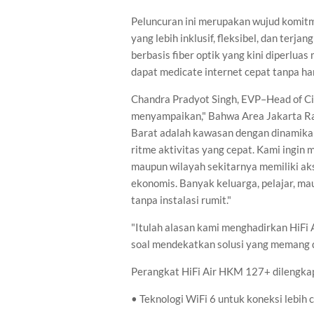
Peluncuran ini merupakan wujud komit
yang lebih inklusif, fleksibel, dan ter
berbasis fiber optik yang kini diperluas
dapat medicate internet cepat tanpa ha
Chandra Pradyot Singh, EVP–Head of Ci
menyampaikan," Bahwa Area Jakarta Ra
Barat adalah kawasan dengan dinamika t
ritme aktivitas yang cepat. Kami ingin 
maupun wilayah sekitarnya memiliki akse
ekonomis. Banyak keluarga, pelajar, 
tanpa instalasi rumit."
"Itulah alasan kami menghadirkan HiFi A
soal mendekatkan solusi yang memang 
Perangkat HiFi Air HKM 127+ dilengkapi 
• Teknologi WiFi 6 untuk koneksi lebih c