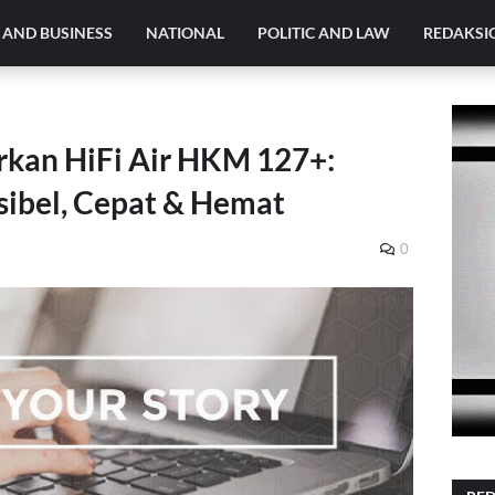
AND BUSINESS
NATIONAL
POLITIC AND LAW
REDAKSI
rkan HiFi Air HKM 127+:
sibel, Cepat & Hemat
0