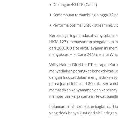
• Dukungan 4G LTE (Cat. 4)
• Kemampuan tersambung hingga 32 pe
• Performa optimal untuk streaming, vi
Berbasis jaringan Indosat yang telah me
HKM 127+ menawarkan pengalaman inter
dari 200.000 site aktif, layanan ini me
mengakses HiFi Care 24/7 melalui Wha
Willy Hakim, Direktur PT Harapan Karu
menyediakan perangkat konektivitas unt
dengan Indosat dalam menghadirkan solu
purna jual di lebih dari 30 kota, serta 
memastikan kenyamanan dan kepercayaa
memperluas kerja sama ini lewat bundlin
Peluncuran ini merupakan bagian dari k
yang tidak hanya kuat dari sisi jaringan