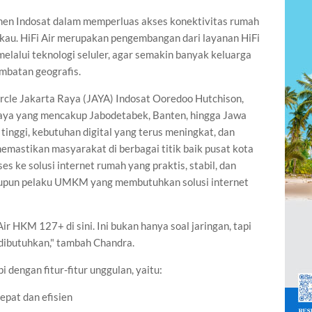
men Indosat dalam memperluas akses konektivitas rumah
jangkau. HiFi Air merupakan pengembangan dari layanan HiFi
 melalui teknologi seluler, agar semakin banyak keluarga
mbatan geografis.
rcle Jakarta Raya (JAYA) Indosat Ooredoo Hutchison,
ya yang mencakup Jabodetabek, Banten, hingga Jawa
inggi, kebutuhan digital yang terus meningkat, dan
memastikan masyarakat di berbagai titik baik pusat kota
s ke solusi internet rumah yang praktis, stabil, dan
maupun pelaku UMKM yang membutuhkan solusi internet
ir HKM 127+ di sini. Ini bukan hanya soal jaringan, tapi
dibutuhkan," tambah Chandra.
dengan fitur-fitur unggulan, yaitu:
epat dan efisien