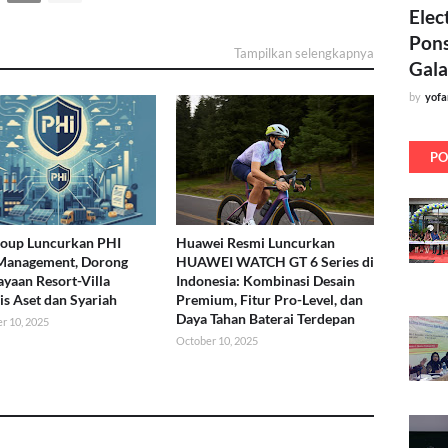
Elec
Pons
Tampilkan selengkapnya
Gala
by
yof
PO
roup Luncurkan PHI
Huawei Resmi Luncurkan
 Management, Dorong
HUAWEI WATCH GT 6 Series di
yaan Resort-Villa
Indonesia: Kombinasi Desain
is Aset dan Syariah
Premium, Fitur Pro-Level, dan
Daya Tahan Baterai Terdepan
r 10, 2025
October 10, 2025