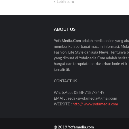
Lebih baru
ABOUT US
YofaMedia.Com
adalah media online yang ak
memberikan berbagai macam informasi. Mulai
Fashion, Life Style dan juga News. Tentunya b
yang dimuat di YofaMedia.Com adalah berita
hangat dan terupdate berdasarkan kode etik
jurnalistik
CONTACT US
WhatsApp : 0858-7187-2449
EMAIL : redaksiyofamedia@gmail.com
WEBSITE :
http // www.yofamedia.com
@ 2019 Yofamedia.com