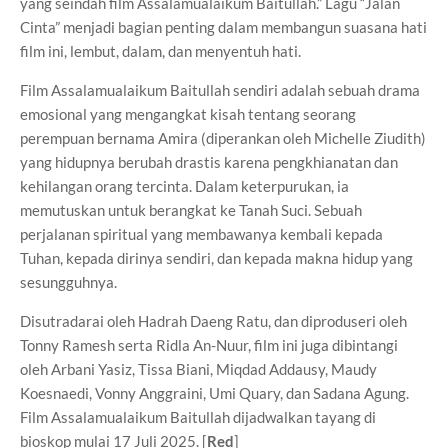
yang seindah film Assalamualaikum Baitullah.” Lagu “Jalan
Cinta” menjadi bagian penting dalam membangun suasana hati
film ini, lembut, dalam, dan menyentuh hati.
Film Assalamualaikum Baitullah sendiri adalah sebuah drama
emosional yang mengangkat kisah tentang seorang
perempuan bernama Amira (diperankan oleh Michelle Ziudith)
yang hidupnya berubah drastis karena pengkhianatan dan
kehilangan orang tercinta. Dalam keterpurukan, ia
memutuskan untuk berangkat ke Tanah Suci. Sebuah
perjalanan spiritual yang membawanya kembali kepada
Tuhan, kepada dirinya sendiri, dan kepada makna hidup yang
sesungguhnya.
Disutradarai oleh Hadrah Daeng Ratu, dan diproduseri oleh
Tonny Ramesh serta Ridla An-Nuur, film ini juga dibintangi
oleh Arbani Yasiz, Tissa Biani, Miqdad Addausy, Maudy
Koesnaedi, Vonny Anggraini, Umi Quary, dan Sadana Agung.
Film Assalamualaikum Baitullah dijadwalkan tayang di
bioskop mulai 17 Juli 2025. [
Red
]