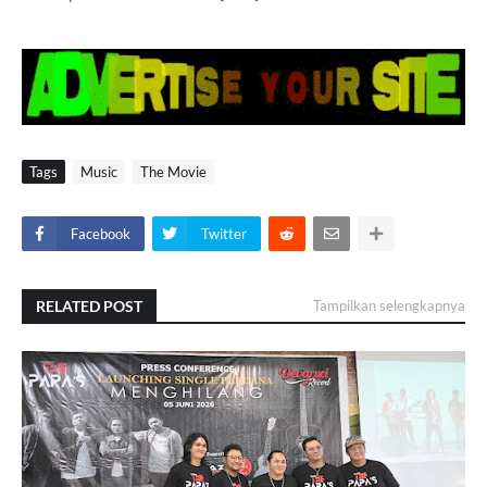
Tags
Music
The Movie
Facebook
Twitter
RELATED POST
Tampilkan selengkapnya