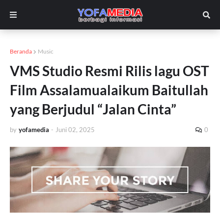
Beranda
Music
VMS Studio Resmi Rilis lagu OST
Film Assalamualaikum Baitullah
yang Berjudul “Jalan Cinta”
by
yofamedia
-
Juni 02, 2025
0