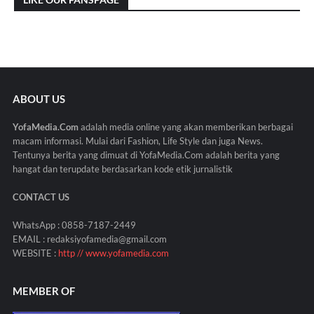
ABOUT US
YofaMedia.Com
adalah media online yang akan memberikan berbagai
macam informasi. Mulai dari Fashion, Life Style dan juga News.
Tentunya berita yang dimuat di YofaMedia.Com adalah berita yang
hangat dan terupdate berdasarkan kode etik jurnalistik
CONTACT US
WhatsApp : 0858-7187-2449
EMAIL : redaksiyofamedia@gmail.com
WEBSITE :
http // www.yofamedia.com
MEMBER OF