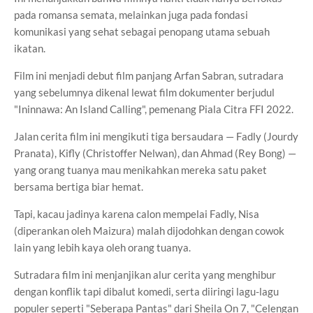
pada romansa semata, melainkan juga pada fondasi
komunikasi yang sehat sebagai penopang utama sebuah
ikatan.
Film ini menjadi debut film panjang Arfan Sabran, sutradara
yang sebelumnya dikenal lewat film dokumenter berjudul
"Ininnawa: An Island Calling", pemenang Piala Citra FFI 2022.
Jalan cerita film ini mengikuti tiga bersaudara — Fadly (Jourdy
Pranata), Kifly (Christoffer Nelwan), dan Ahmad (Rey Bong) —
yang orang tuanya mau menikahkan mereka satu paket
bersama bertiga biar hemat.
Tapi, kacau jadinya karena calon mempelai Fadly, Nisa
(diperankan oleh Maizura) malah dijodohkan dengan cowok
lain yang lebih kaya oleh orang tuanya.
Sutradara film ini menjanjikan alur cerita yang menghibur
dengan konflik tapi dibalut komedi, serta diiringi lagu-lagu
populer seperti "Seberapa Pantas" dari Sheila On 7, "Celengan