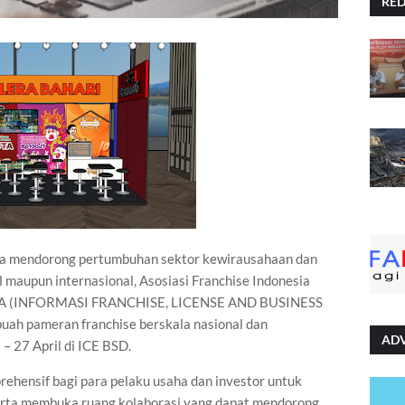
RE
a mendorong pertumbuhan sektor kewirausahaan dan
maupun internasional, Asosiasi Franchise Indonesia
IFRA (INFORMASI FRANCHISE, LICENSE AND BUSINESS
 pameran franchise berskala nasional dan
AD
 – 27 April di ICE BSD.
hensif bagi para pelaku usaha dan investor untuk
serta membuka ruang kolaborasi yang dapat mendorong