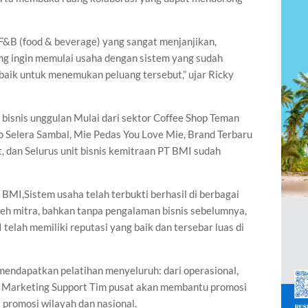
F&B (food & beverage) yang sangat menjanjikan,
ng ingin memulai usaha dengan sistem yang sudah
rbaik untuk menemukan peluang tersebut,” ujar Ricky
isnis unggulan Mulai dari sektor Coffee Shop Teman
o Selera Sambal, Mie Pedas You Love Mie, Brand Terbaru
, dan Selurus unit bisnis kemitraan PT BMI sudah
MI,Sistem usaha telah terbukti berhasil di berbagai
oleh mitra, bahkan tanpa pengalaman bisnis sebelumnya,
lah memiliki reputasi yang baik dan tersebar luas di
endapatkan pelatihan menyeluruh: dari operasional,
 Marketing Support Tim pusat akan membantu promosi
i promosi wilayah dan nasional.