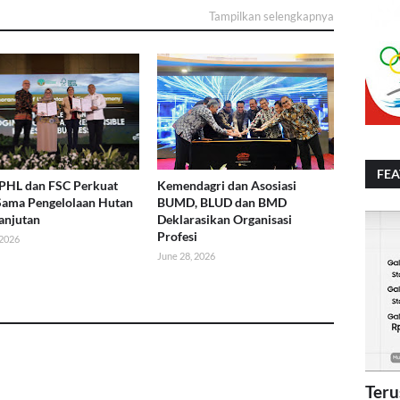
Tampilkan selengkapnya
FE
 PHL dan FSC Perkuat
Kemendagri dan Asosiasi
Sama Pengelolaan Hutan
BUMD, BLUD dan BMD
anjutan
Deklarasikan Organisasi
Profesi
 2026
June 28, 2026
Teru