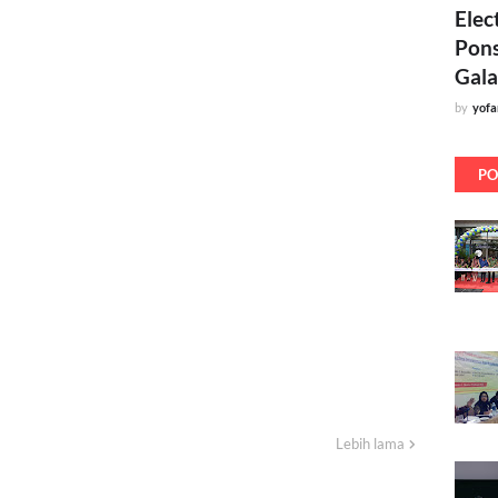
Elec
Pons
Gala
by
yof
PO
Lebih lama