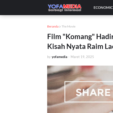
ECONOMIC 
Beranda
The Movie
Film "Komang" Hadir
Kisah Nyata Raim Lao
by
yofamedia
-
Maret 19, 2025