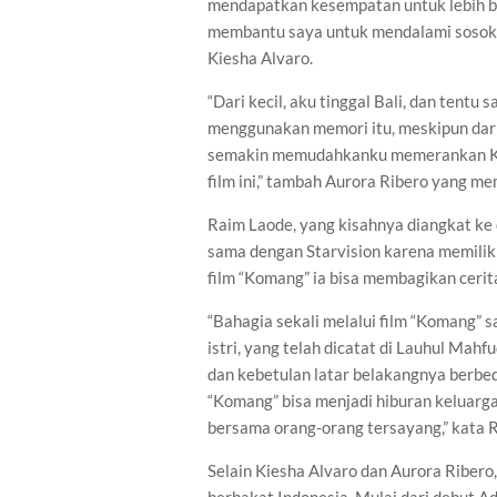
mendapatkan kesempatan untuk lebih b
membantu saya untuk mendalami sosok 
Kiesha Alvaro.
“Dari kecil, aku tinggal Bali, dan tentu 
menggunakan memori itu, meskipun dari 
semakin memudahkanku memerankan Ko
film ini,” tambah Aurora Ribero yang m
Raim Laode, yang kisahnya diangkat ke 
sama dengan Starvision karena memilik
film “Komang” ia bisa membagikan cerit
“Bahagia sekali melalui film “Komang” s
istri, yang telah dicatat di Lauhul Mahfu
dan kebetulan latar belakangnya berbe
“Komang” bisa menjadi hiburan keluarga 
bersama orang-orang tersayang,” kata 
Selain Kiesha Alvaro dan Aurora Ribero,