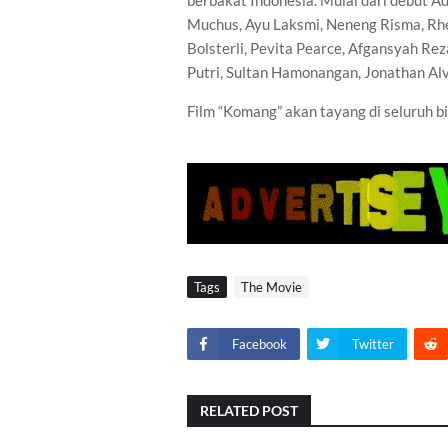
berbakat Indonesia. Mulai dari debut A
Muchus, Ayu Laksmi, Neneng Risma, Rhe
Bolsterli, Pevita Pearce, Afgansyah Rez
Putri, Sultan Hamonangan, Jonathan Alv
Film “Komang” akan tayang di seluruh b
Tags
The Movie
Facebook
Twitter
RELATED POST