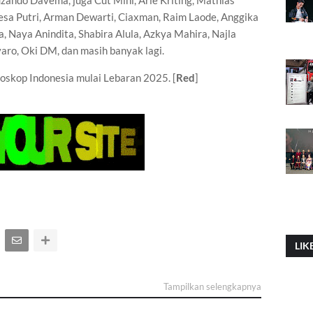
dzando Davema, juga Cut Mini, Arie Kriting, Mathias
sa Putri, Arman Dewarti, Ciaxman, Raim Laode, Anggika
a, Naya Anindita, Shabira Alula, Azkya Mahira, Najla
aro, Oki DM, dan masih banyak lagi.
ioskop Indonesia mulai Lebaran 2025. [
Red
]
LIK
Tampilkan selengkapnya