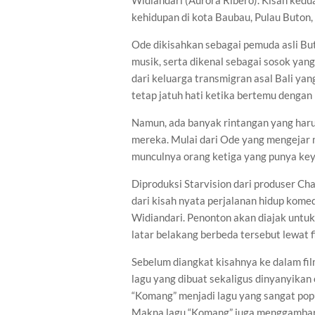
Widiandari (Aurora Ribero). Kisah ked
kehidupan di kota Baubau, Pulau Buton,
Ode dikisahkan sebagai pemuda asli But
musik, serta dikenal sebagai sosok ya
dari keluarga transmigran asal Bali ya
tetap jatuh hati ketika bertemu dengan
Namun, ada banyak rintangan yang har
mereka. Mulai dari Ode yang mengejar 
munculnya orang ketiga yang punya ke
Diproduksi Starvision dari produser Ch
dari kisah nyata perjalanan hidup kom
Widiandari. Penonton akan diajak untuk
latar belakang berbeda tersebut lewat f
Sebelum diangkat kisahnya ke dalam fil
lagu yang dibuat sekaligus dinyanyikan 
“Komang” menjadi lagu yang sangat pop
Makna lagu “Komang” juga menggambark