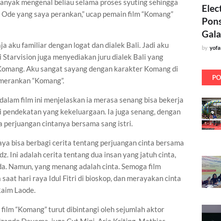
anyak mengenal beliau selama proses syuting sehingga
Elec
Ode yang saya perankan,” ucap pemain film “Komang”
Pons
Gala
saja aku familiar dengan logat dan dialek Bali. Jadi aku
by
yof
Starvision juga menyediakan juru dialek Bali yang
mang. Aku sangat sayang dengan karakter Komang di
PO
emerankan “Komang”.
dalam film ini menjelaskan ia merasa senang bisa bekerja
i pendekatan yang kekeluargaan. Ia juga senang, dengan
a perjuangan cintanya bersama sang istri.
aya bisa berbagi cerita tentang perjuangan cinta bersama
dz. Ini adalah cerita tentang dua insan yang jatuh cinta,
da. Namun, yang menang adalah cinta. Semoga film
saat hari raya Idul Fitri di bioskop, dan merayakan cinta
Raim Laode.
 film “Komang” turut dibintangi oleh sejumlah aktor