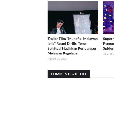
Trailer Film "Munafik: Melawan
Superm
Iblis" Resmi Dirilis, Teror
Pengun
Spiritual Hadirkan Perjuangan
Spider
Melawan Kegelapan
July 30,
August 06, 2026
COMMENTS = 0 TEXT