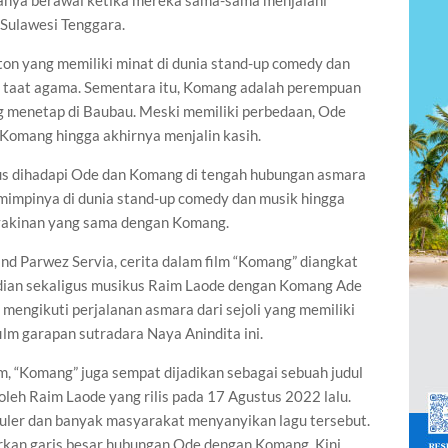
uanya berawal ketika mereka sama-sama menjalani
 Sulawesi Tenggara.
on yang memiliki minat di dunia stand-up comedy dan
ng taat agama. Sementara itu, Komang adalah perempuan
ng menetap di Baubau. Meski memiliki perbedaan, Ode
 Komang hingga akhirnya menjalin kasih.
us dihadapi Ode dan Komang di tengah hubungan asmara
mimpinya di dunia stand-up comedy dan musik hingga
yakinan yang sama dengan Komang.
and Parwez Servia, cerita dalam film “Komang” diangkat
edian sekaligus musikus Raim Laode dengan Komang Ade
 mengikuti perjalanan asmara dari sejoli yang memiliki
ilm garapan sutradara Naya Anindita ini.
m, “Komang” juga sempat dijadikan sebagai sebuah judul
oleh Raim Laode yang rilis pada 17 Agustus 2022 lalu.
uler dan banyak masyarakat menyanyikan lagu tersebut.
an garis besar hubungan Ode dengan Komang. Kini,