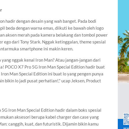
r
on hadir dengan desain yang wah banget. Pada bodi
il beda dengan warna emas, diikuti ke bawah oleh logo
uhan aksen merah pada kamera belakang dan tombol power
r ego dari Tony Stark. Nggak ketinggalan, theme spesial
antarmuka smartphone ini makin keren.
 yang nggak kenal Iron Man? Atau jangan-jangan dari
sa! POCO X7 Pro 5G Iron Man Special Edition hadir buat
ron Man Special Edition ini buat lo yang pengen punya
 bikin lo jadi pusat perhatian!," ucap Jeksen, Product
5G Iron Man Special Edition hadir dalam boks spesial
mukan aksesori berupa kabel charger dan case yang
: canggih, kuat, dan futuristik. Dijamin bikin kamu