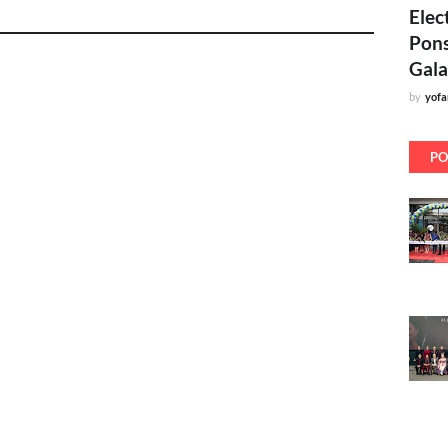
Elec
Pons
Gala
by
yof
PO