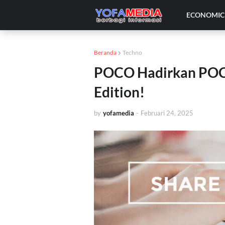
ECONOMIC 
Beranda
Techno
POCO Hadirkan POCO
Edition!
by
yofamedia
-
Februari 24, 2025