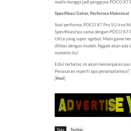
makin bangga jadi pengguna POCO X7 Pr
Spesifikasi Gahar, Performa Maksimal
Soal performa, POCO X7 Pro 5G Iron Man
Spesifikasinya sama dengan POCO X7 Pr
Ultra yang super ngebut. Main game bera
dilibas dengan mudah. Nggak akan ada l
nyebelin itu!
Edisi terbatas ini akan memanjakan pa
Penasaran seperti apa penampilannya? T
[
Red
]
Tags
Techno