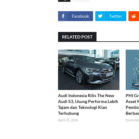
Facebook
Twitter
RELATED POST
Audi Indonesia Rilis The New
PHI G
Audi S3, Usung Performa Lebih
Asset
Tajam dan Teknologi Kian
Pembia
Terhubung
Berbas
April 01, 2026
Decembe