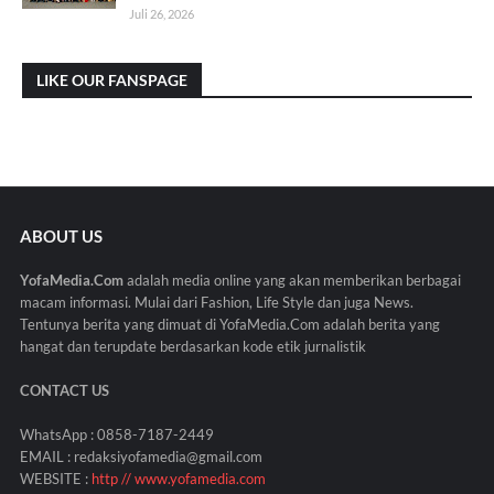
Juli 26, 2026
LIKE OUR FANSPAGE
ABOUT US
YofaMedia.Com
adalah media online yang akan memberikan berbagai
macam informasi. Mulai dari Fashion, Life Style dan juga News.
Tentunya berita yang dimuat di YofaMedia.Com adalah berita yang
hangat dan terupdate berdasarkan kode etik jurnalistik
CONTACT US
WhatsApp : 0858-7187-2449
EMAIL : redaksiyofamedia@gmail.com
WEBSITE :
http // www.yofamedia.com