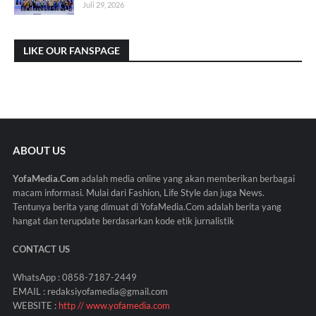
Juli 29, 2026
LIKE OUR FANSPAGE
ABOUT US
YofaMedia.Com
adalah media online yang akan memberikan berbagai
macam informasi. Mulai dari Fashion, Life Style dan juga News.
Tentunya berita yang dimuat di YofaMedia.Com adalah berita yang
hangat dan terupdate berdasarkan kode etik jurnalistik
CONTACT US
WhatsApp : 0858-7187-2449
EMAIL : redaksiyofamedia@gmail.com
WEBSITE :
http // www.yofamedia.com