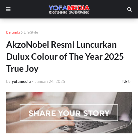
Beranda
Life Style
AkzoNobel Resmi Luncurkan
Dulux Colour of The Year 2025
True Joy
by
yofamedia
-
Januari 24, 2025
0