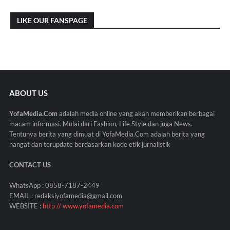
LIKE OUR FANSPAGE
ABOUT US
YofaMedia.Com
adalah media online yang akan memberikan berbagai
macam informasi. Mulai dari Fashion, Life Style dan juga News.
Tentunya berita yang dimuat di YofaMedia.Com adalah berita yang
hangat dan terupdate berdasarkan kode etik jurnalistik
CONTACT US
WhatsApp : 0858-7187-2449
EMAIL : redaksiyofamedia@gmail.com
WEBSITE :
http // www.yofamedia.com