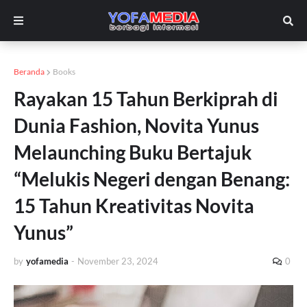
Beranda
Books
Rayakan 15 Tahun Berkiprah di
Dunia Fashion, Novita Yunus
Melaunching Buku Bertajuk
“Melukis Negeri dengan Benang:
15 Tahun Kreativitas Novita
Yunus”
by
yofamedia
-
November 23, 2024
0