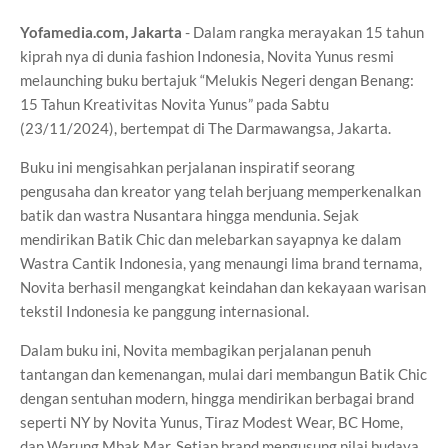
Yofamedia.com, Jakarta
- Dalam rangka merayakan 15 tahun
kiprah nya di dunia fashion Indonesia, Novita Yunus resmi
melaunching buku bertajuk “Melukis Negeri dengan Benang:
15 Tahun Kreativitas Novita Yunus” pada Sabtu
(23/11/2024), bertempat di The Darmawangsa, Jakarta.
Buku ini mengisahkan perjalanan inspiratif seorang
pengusaha dan kreator yang telah berjuang memperkenalkan
batik dan wastra Nusantara hingga mendunia. Sejak
mendirikan Batik Chic dan melebarkan sayapnya ke dalam
Wastra Cantik Indonesia, yang menaungi lima brand ternama,
Novita berhasil mengangkat keindahan dan kekayaan warisan
tekstil Indonesia ke panggung internasional.
Dalam buku ini, Novita membagikan perjalanan penuh
tantangan dan kemenangan, mulai dari membangun Batik Chic
dengan sentuhan modern, hingga mendirikan berbagai brand
seperti NY by Novita Yunus, Tiraz Modest Wear, BC Home,
dan Warung Mbak Mar. Setiap brand mengusung nilai budaya