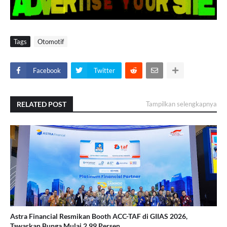
Tags
Otomotif
Facebook
Twitter
RELATED POST
Tampilkan selengkapnya
Astra Financial Resmikan Booth ACC-TAF di GIIAS 2026,
Tawarkan Bunga Mulai 2,99 Persen