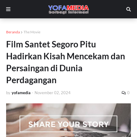
Beranda
The Movie
Film Santet Segoro Pitu
Hadirkan Kisah Mencekam dan
Persaingan di Dunia
Perdagangan
by
yofamedia
-
November 02, 2024
0