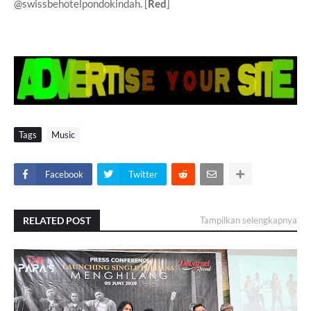
@swissbehotelpondokindah. [
Red
]
Tags
Music
Facebook
Twitter
RELATED POST
Tampilkan selengkapnya