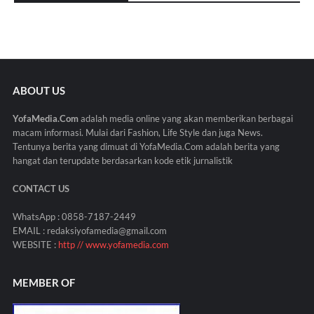
ABOUT US
YofaMedia.Com
adalah media online yang akan memberikan berbagai
macam informasi. Mulai dari Fashion, Life Style dan juga News.
Tentunya berita yang dimuat di YofaMedia.Com adalah berita yang
hangat dan terupdate berdasarkan kode etik jurnalistik
CONTACT US
WhatsApp : 0858-7187-2449
EMAIL : redaksiyofamedia@gmail.com
WEBSITE :
http // www.yofamedia.com
MEMBER OF