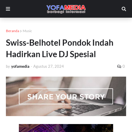
Beranda
Music
Swiss-Belhotel Pondok Indah
Hadirkan Live DJ Spesial
by
yofamedia
-
Agustus 27, 2024
0