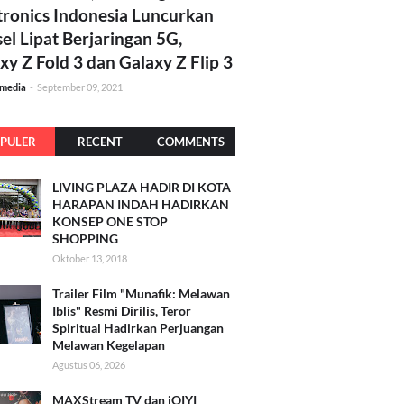
tronics Indonesia Luncurkan
el Lipat Berjaringan 5G,
xy Z Fold 3 dan Galaxy Z Flip 3
amedia
-
September 09, 2021
PULER
RECENT
COMMENTS
LIVING PLAZA HADIR DI KOTA
HARAPAN INDAH HADIRKAN
KONSEP ONE STOP
SHOPPING
Oktober 13, 2018
Trailer Film "Munafik: Melawan
Iblis" Resmi Dirilis, Teror
Spiritual Hadirkan Perjuangan
Melawan Kegelapan
Agustus 06, 2026
MAXStream TV dan iQIYI