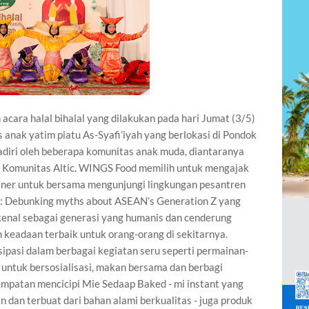
acara halal bihalal yang dilakukan pada hari Jumat (3/5)
anak yatim piatu As-Syafi’iyah yang berlokasi di Pondok
hadiri oleh beberapa komunitas anak muda, diantaranya
 Komunitas Altic. WINGS Food memilih untuk mengajak
tner untuk bersama mengunjungi lingkungan pesantren
e: Debunking myths about ASEAN’s Generation Z yang
kenal sebagai generasi yang humanis dan cenderung
keadaan terbaik untuk orang-orang di sekitarnya.
sipasi dalam berbagai kegiatan seru seperti permainan-
 untuk bersosialisasi, makan bersama dan berbagi
mpatan mencicipi Mie Sedaap Baked - mi instant yang
 dan terbuat dari bahan alami berkualitas - juga produk