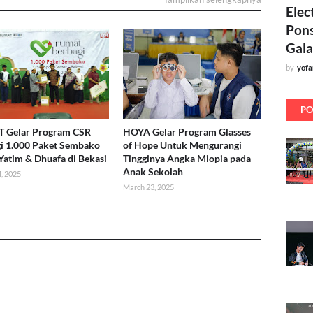
Elec
Pons
Gala
by
yof
PO
 Gelar Program CSR
HOYA Gelar Program Glasses
i 1.000 Paket Sembako
of Hope Untuk Mengurangi
Yatim & Dhuafa di Bekasi
Tingginya Angka Miopia pada
Anak Sekolah
, 2025
March 23, 2025