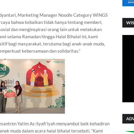
nindyantari, Marketing Manager Noodle Category WINGS
rcaya bahwa kebaikan tidak hanya tentang memberi,
WI
osial dan menginspirasi orang lain untuk melakukan
ami selama Ramadan hingga Halal Bihalal ini, kami
tif bagi masyarakat, terutama bagi anak-anak muda,
emperkuat kebersamaan dan solidaritas."
ADV
Pesantren Yatim As-Syafi’iyah menyambut baik kehadiran
ak muda dalam acara halal bihalal tersebuti, “Kami