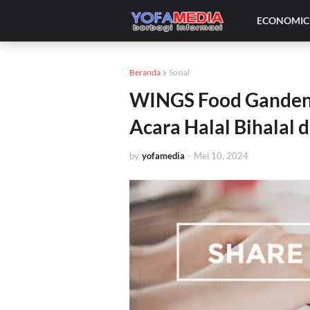
ECONOMIC 
Beranda
Sosial
WINGS Food Gandeng
Acara Halal Bihalal 
by
yofamedia
-
Mei 10, 2024