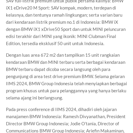
SAV full-listrik premium untuk publik pertama kalinya: BMW
iX1 eDrive20 M Sport: SAV kompak, modern, terdepan di
kelasnya, dan tentunya ramah lingkungan; serta varian baru
dari kendaraan listrik premium no.1 di Indonesia: BMW iX
dengan BMW iX1 xDrive50 Sport dan untuk MINI peluncuran
edisi terakhir dari MINI yang ikonik: MINI Clubman Final
Edition, tersedia eksklusif 50 unit untuk Indonesia.
Dengan luas area 672 m2 dan tampilkan 15 unit rangkaian
kendaraan BMW dan MINI terbaru serta berbagai kendaraan
BMW terbaru dapat dicoba secara langsung oleh para
pengunjung di area test drive premium BMW. Selama gelaran
IIMS 2024, BMW Group Indonesia telah menyiapkan berbagai
program khusus untuk para pelanggannya yang hanya berlaku
selama ajang ini berlangsung.
Pada press conference di IIMS 2024, dihadiri oleh jajaran
manajamen BMW Indonesia: Ramesh Divyanathan, President
Director BMW Group Indonesia; Jodie O’tania, Director of
Communications BMW Group Indonesia; Ariefin Makaminan,