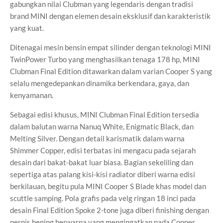
gabungkan nilai Clubman yang legendaris dengan tradisi
brand MINI dengan elemen desain eksklusif dan karakteristik
yang kuat.
Ditenagai mesin bensin empat silinder dengan teknologi MINI
TwinPower Turbo yang menghasilkan tenaga 178 hp, MINI
Clubman Final Edition ditawarkan dalam varian Cooper S yang
selalu mengedepankan dinamika berkendara, gaya, dan
kenyamanan.
Sebagai edisi khusus, MINI Clubman Final Edition tersedia
dalam balutan warna Nanuq White, Enigmatic Black, dan
Melting Silver. Dengan detail karismatik dalam warna
Shimmer Copper, edisi terbatas ini mengacu pada sejarah
desain dari bakat-bakat luar biasa. Bagian sekeliling dan
sepertiga atas palang kisi-kisi radiator diberi warna edisi
berkilauan, begitu pula MINI Cooper S Blade khas model dan
scuttle samping. Pola grafis pada velg ringan 18 inci pada
desain Final Edition Spoke 2-tone juga diberi finishing dengan
pernis bening berwarna yang mengingatkan pada Copper