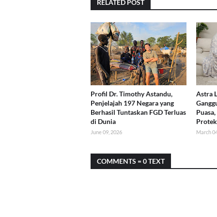
RELATED POST
Profil Dr. Timothy Astandu,
Astra 
Penjelajah 197 Negara yang
Ganggu
Berhasil Tuntaskan FGD Terluas
Puasa,
di Dunia
Protek
June 09, 2026
March 04
COMMENTS = 0 TEXT