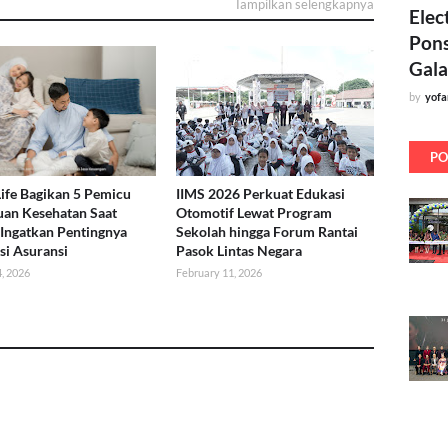
Tampilkan selengkapnya
Elec
Pons
Gala
by
yof
PO
Life Bagikan 5 Pemicu
IIMS 2026 Perkuat Edukasi
an Kesehatan Saat
Otomotif Lewat Program
 Ingatkan Pentingnya
Sekolah hingga Forum Rantai
si Asuransi
Pasok Lintas Negara
, 2026
February 11, 2026