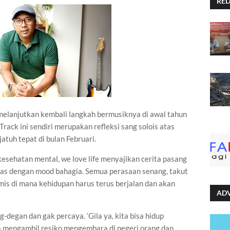
RE
elanjutkan kembali langkah bermusiknya di awal tahun
 Track ini sendiri merupakan refleksi sang solois atas
atuh tepat di bulan Februari.
ehatan mental, we love life menyajikan cerita pasang
as dengan mood bahagia. Semua perasaan senang, takut
is di mana kehidupan harus terus berjalan dan akan
AD
-degan dan gak percaya. ‘Gila ya, kita bisa hidup
isa mengambil resiko mengembara di negeri orang dan