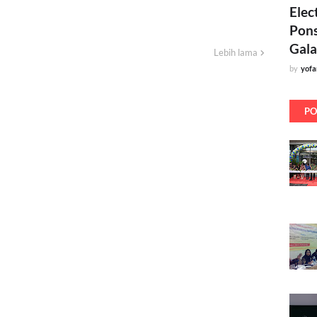
Elec
Pons
Gala
Lebih lama
by
yof
PO