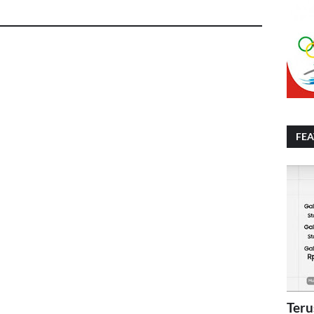
FE
Teru