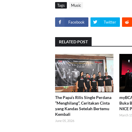
Tags
Music
Facebook
Twitter
RELATED POST
The Papa’s Rilis Single Perdana
myBCA 
“Menghilang”, Ceritakan Cinta
Buka B
yang Kandas Setelah Bertemu
NICE P
Kembali
March 11
June 05, 2026