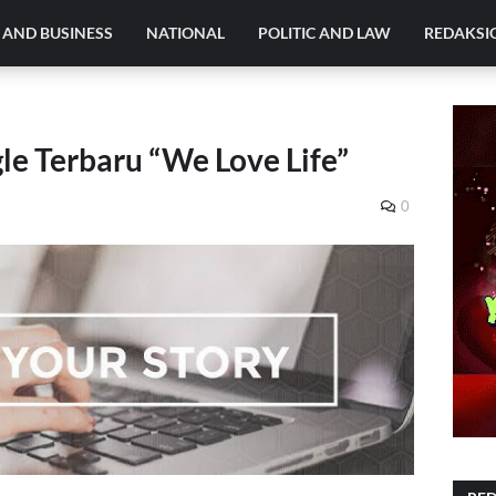
AND BUSINESS
NATIONAL
POLITIC AND LAW
REDAKSI
le Terbaru “We Love Life”
0