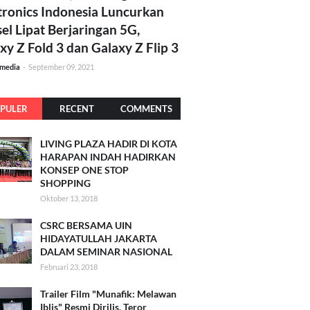
tronics Indonesia Luncurkan
el Lipat Berjaringan 5G,
xy Z Fold 3 dan Galaxy Z Flip 3
amedia
-
September 09, 2021
PULER
RECENT
COMMENTS
LIVING PLAZA HADIR DI KOTA
HARAPAN INDAH HADIRKAN
KONSEP ONE STOP
SHOPPING
Oktober 13, 2018
CSRC BERSAMA UIN
HIDAYATULLAH JAKARTA
DALAM SEMINAR NASIONAL
Februari 23, 2018
Trailer Film "Munafik: Melawan
Iblis" Resmi Dirilis, Teror