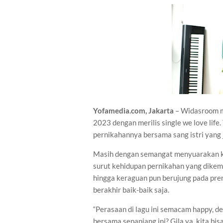
Yofamedia.com, Jakarta
– Widasroom m
2023 dengan merilis single we love life.
pernikahannya bersama sang istri yang j
Masih dengan semangat menyuarakan kes
surut kehidupan pernikahan yang dikem
hingga keraguan pun berujung pada prem
berakhir baik-baik saja.
“Perasaan di lagu ini semacam happy, deg
bersama sepanjang ini? Gila ya, kita b