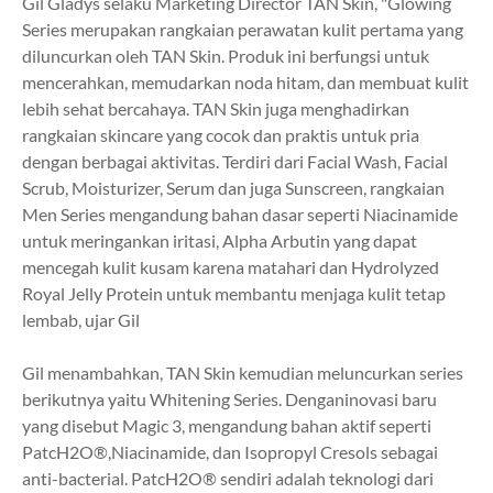
Gil Gladys selaku Marketing Director TAN Skin, "
Glowing
Series merupakan rangkaian perawatan kulit pertama yang
diluncurkan oleh TAN Skin. Produk ini berfungsi untuk
mencerahkan, memudarkan noda hitam, dan membuat kulit
lebih sehat bercahaya.
TAN Skin juga menghadirkan
rangkaian skincare yang cocok dan praktis untuk pria
dengan berbagai aktivitas. Terdiri dari Facial Wash, Facial
Scrub, Moisturizer, Serum dan juga Sunscreen, rangkaian
Men Series mengandung bahan dasar seperti Niacinamide
untuk meringankan iritasi, Alpha
Arbutin yang dapat
mencegah kulit kusam karena matahari dan Hydrolyzed
Royal Jelly
Protein untuk membantu menjaga kulit tetap
lembab, ujar Gil
Gil menambahkan, TAN Skin kemudian meluncurkan series
berikutnya yaitu Whitening Series. Dengan
inovasi baru
yang disebut Magic 3, mengandung bahan aktif seperti
PatcH2O®,
Niacinamide, dan Isopropyl Cresols sebagai
anti-bacterial. PatcH2O® sendiri adalah
teknologi dari