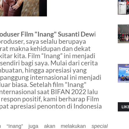
oduser Film "Inang" Susanti Dew
i
oduser, saya selalu berupaya
rat makna kehidupan dan dekat
tar kita. Film “Inang” ini menjadi
endiri bagi saya. Mulai dari cerita
buatan, hingga apresiasi yang
i panggung internasional ini menjadi
ar biasa. Setelah film "Inang"
internasional saat BIFAN
2022
lalu
espon positif, kami berharap Film
at apresiasi penonton di Indonesia
LIK
 film “Inang” juga akan melakukan
special