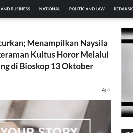
AND BUSINESS
NATIONAL
POLITIC AND LAW
REDAKSI
ncurkan; Menampilkan Naysila
eraman Kultus Horor Melalui
ang di Bioskop 13 Oktober
0