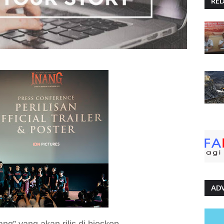
RE
AD