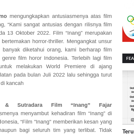
omo
mengungkapkan antusiasmenya atas film
g, “Kami sangat antusias dengan rilisnya film
ada
13
Oktober
2022.
Film “Inang” merupakan
 bertemakan horror-thriller. Mengangkat unsur
 banyak diketahui orang, kami berharap film
i
genre film horor Indonesia. Terlebih lagi film
FE
untuk melakukan World Premiere di ajang
latan pada bulan Juli
2022
lalu sehingga turut
di kancah
es
&
Sutradara Film “Inang” Fajar
smenya menyambut kehadiran film “Inang” di
ndonesia, “Film "Inang" memberikan kesan yang
upun bagi seluruh tim yang terlibat. Tidak
Teru