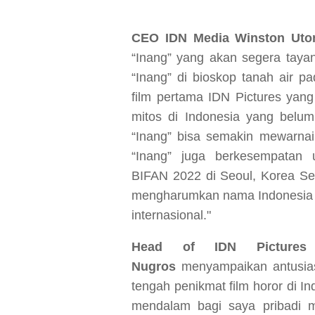
CEO IDN Media Winston Ut
“Inang” yang akan segera tayan
“Inang” di bioskop tanah air p
film pertama IDN Pictures yang
mitos di Indonesia yang belum
“Inang” bisa semakin mewarna
“Inang” juga berkesempatan 
BIFAN
2022
di Seoul, Korea Se
mengharumkan nama Indonesia 
internasional."
Head of IDN Pictur
Nugros
menyampaikan antusia
tengah penikmat film horor di I
mendalam bagi saya pribadi ma