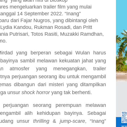
g” yang akan rilis di bioskop
ures mengeluarkan trailer film yang mulai
 tanggal
14
September
2022.
“Inang”
baru dari Fajar Nugros, yang dibintangi oleh
 Lydia Kandou, Rukman Rosadi, dan Pritt
nia Putrisari, Totos Rasiti, Muzakki Ramdhan,
mo.
 Mirdad yang berperan sebagai Wulan harus
bayinya sambil melawan kekuatan jahat yang
kan atmosfer yang menegangkan, trailer
tnya perjuangan seorang ibu untuk mengambil
emas dibangun dari misteri yang ditampilkan
juga unsur
shock horror
yang tak berhenti.
n perjuangan seorang perempuan melawan
engambil alih kehidupan bayinya. Sebagai
gudang unsur
thrilling
&
jump-scare
,
“Inang”