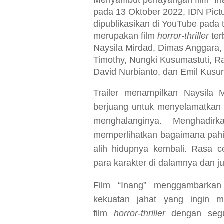
Menyambut penayangan film “Inan
pada
13
Oktober
2022,
IDN Pict
dipublikasikan di YouTube pada
merupakan film
horror-thriller
ter
Naysila Mirdad, Dimas Anggara,
Timothy, Nungki Kusumastuti, Ra
David Nurbianto, dan Emil Kusu
Trailer menampilkan Naysila
berjuang untuk menyelamatkan 
menghalanginya. Menghadir
memperlihatkan bagaimana pahi
alih hidupnya kembali. Rasa c
para karakter di dalamnya dan 
Film “Inang” menggambarka
kekuatan jahat yang ingin m
film
horror-thriller
dengan se