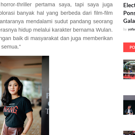
Elec
orror-thriller pertama saya, tapi saya juga
Pons
rasi banyak hal yang berbeda dari film-film
Gala
 antaranya mendalami sudut pandang seorang
asnya hidup melalui karakter bernama Wulan.
by
yof
dengan baik di masyarakat dan juga memberikan
a semua.”
PO