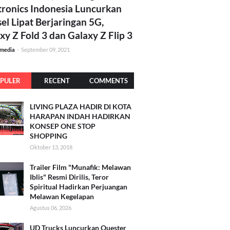
tronics Indonesia Luncurkan
el Lipat Berjaringan 5G,
xy Z Fold 3 dan Galaxy Z Flip 3
amedia
-
September 09, 2021
PULER
RECENT
COMMENTS
LIVING PLAZA HADIR DI KOTA
HARAPAN INDAH HADIRKAN
KONSEP ONE STOP
SHOPPING
Oktober 13, 2018
Trailer Film "Munafik: Melawan
Iblis" Resmi Dirilis, Teror
Spiritual Hadirkan Perjuangan
Melawan Kegelapan
Agustus 06, 2026
UD Trucks Luncurkan Quester