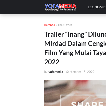
ECONOMIC 
Beranda
The Movies
Trailer “Inang” Dilu
Mirdad Dalam Cengk
Film Yang Mulai Tay
2022
by
yofamedia
-
September 15, 2022