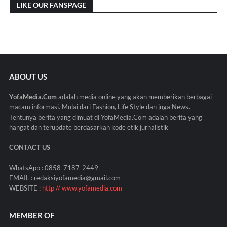
LIKE OUR FANSPAGE
ABOUT US
YofaMedia.Com
adalah media online yang akan memberikan berbagai
macam informasi. Mulai dari Fashion, Life Style dan juga News.
Tentunya berita yang dimuat di YofaMedia.Com adalah berita yang
hangat dan terupdate berdasarkan kode etik jurnalistik
CONTACT US
WhatsApp : 0858-7187-2449
EMAIL : redaksiyofamedia@gmail.com
WEBSITE :
http // www.yofamedia.com
MEMBER OF