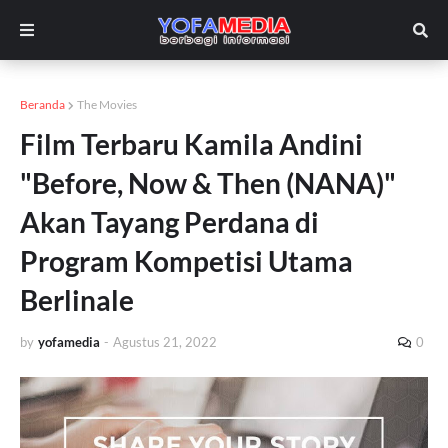
Beranda
The Movies
Film Terbaru Kamila Andini
"Before, Now & Then (NANA)"
Akan Tayang Perdana di
Program Kompetisi Utama
Berlinale
by
yofamedia
-
Agustus 21, 2022
0