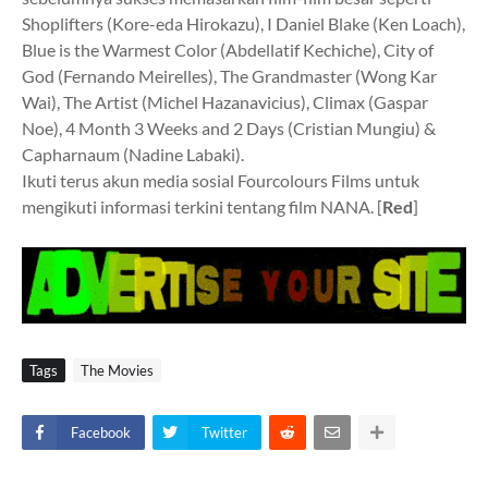
Shoplifters (Kore-eda Hirokazu), I Daniel Blake (Ken Loach),
Blue is the Warmest Color (Abdellatif Kechiche), City of
God (Fernando Meirelles), The Grandmaster (Wong Kar
Wai), The Artist (Michel Hazanavicius), Climax (Gaspar
Noe), 4 Month 3 Weeks and 2 Days (Cristian Mungiu) &
Capharnaum (Nadine Labaki).
Ikuti terus akun media sosial Fourcolours Films untuk
mengikuti informasi terkini tentang film NANA. [
Red
]
Tags
The Movies
Facebook
Twitter