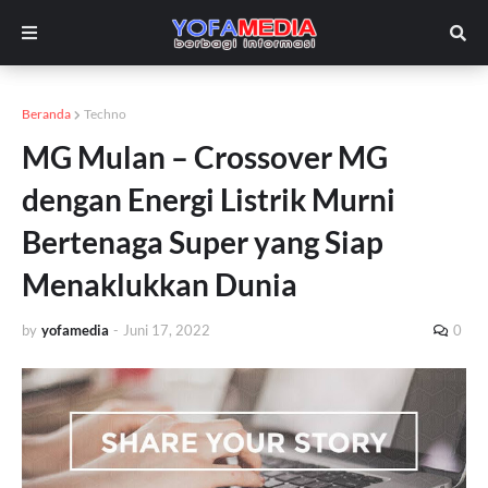
Beranda
Techno
MG Mulan – Crossover MG
dengan Energi Listrik Murni
Bertenaga Super yang Siap
Menaklukkan Dunia
by
yofamedia
-
Juni 17, 2022
0