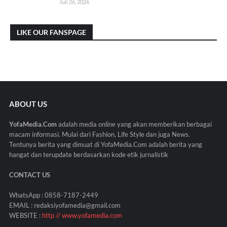
Juli 26, 2026
LIKE OUR FANSPAGE
ABOUT US
YofaMedia.Com
adalah media online yang akan memberikan berbagai
macam informasi. Mulai dari Fashion, Life Style dan juga News.
Tentunya berita yang dimuat di YofaMedia.Com adalah berita yang
hangat dan terupdate berdasarkan kode etik jurnalistik
CONTACT US
WhatsApp : 0858-7187-2449
EMAIL : redaksiyofamedia@gmail.com
WEBSITE :
http // www.yofamedia.com