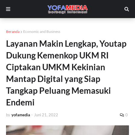
Beranda
Economic and Business
Layanan Makin Lengkap, Youtap
Dukung Kemenkop UKM RI
Ciptakan UMKM Kekinian
Mantap Digital yang Siap
Tangkap Peluang Memasuki
Endemi
by
yofamedia
-
Juni 21, 2022
0