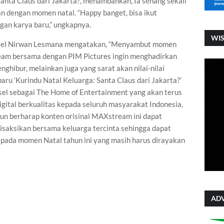
Santa Claus dari Jakarta?, menambahkan, Ia senang sekali
an dengan momen natal. “Happy banget, bisa ikut
an karya baru,” ungkapnya.
WI
komsel Nirwan Lesmana mengatakan, “Menyambut momen
eam bersama dengan PIM Pictures ingin menghadirkan
ghibur, melainkan juga yang sarat akan nilai-nilai
baru ‘Kurindu Natal Keluarga: Santa Claus dari Jakarta?’
el sebagai The Home of Entertainment yang akan terus
gital berkualitas kepada seluruh masyarakat Indonesia,
un berharap konten orisinal MAXstream ini dapat
disaksikan bersama keluarga tercinta sehingga dapat
ada momen Natal tahun ini yang masih harus dirayakan
ADV