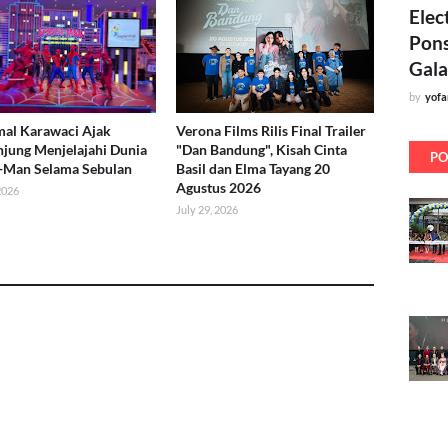
Elec
Pons
Gala
by
yof
al Karawaci Ajak
Verona Films Rilis Final Trailer
jung Menjelajahi Dunia
"Dan Bandung", Kisah Cinta
PO
-Man Selama Sebulan
Basil dan Elma Tayang 20
Agustus 2026
 2026
July 29, 2026