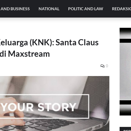
AND BUSINESS
NATIONAL
POLITIC AND LAW
REDAKSI
eluarga (KNK): Santa Claus
g di Maxstream
0