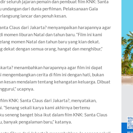
ir seluruh jajaran pemain dan pembuat film KNK: Santa
u undangan dari dunia perfilman. Pelaksanaan Gala
rlangsung lancar dan penuh kesan.
Santa Claus dari Jakarta? menyampaikan harapannya agar
di momen liburan Natal dan tahun baru. “Film ini kami
elang momen Natal dan tahun baru yang kian dekat.
g dekat dengan semua orang, hangat dan menghibur,”
Jakarta? menambahkan harapannya agar film ini dapat
 mengembangkan cerita di film ini dengan hati, bukan
n kesan mendalam tentang kehangatan keluarga. Dibuat
ggurui,” ucapnya.
film KNK: Santa Claus dari Jakarta?, menyatakan,
ni. ”Senang sekali karya kami akhirnya bertemu
ku seneng banget bisa ikut dalam film KNK: Santa Claus
u, banyak pengalaman baru,” katanya.