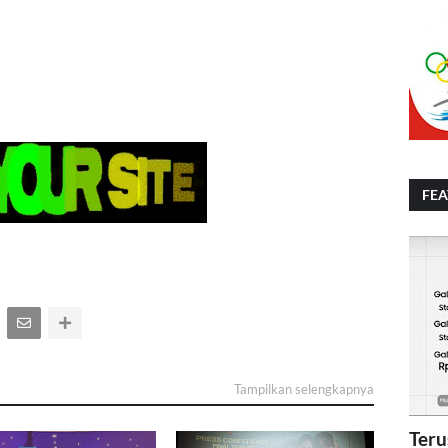
FE
Tampilkan selengkapnya
Teru