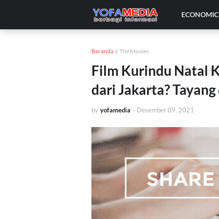
ECONOMIC 
Beranda
The Movies
Film Kurindu Natal K
dari Jakarta? Tayan
by
yofamedia
-
Desember 09, 2021