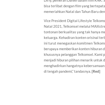
Dirly, pemeran Daniel dalam film KNK: 
bisa terlibat dengan film yang bertepat
memeriahkan Natal dan Tahun Baru deng
Vice President Digital Lifestyle Tel
Natal 2021, Telkomsel melalui MAXstr
tontonan berkualitas yang tak hanya men
keluarga. Kehadiran konten orisinal ter
ini turut menegaskan komitmen Telkoms
berupaya memberikan konten hiburan di
khususnya pelanggan Telkomsel. Kami p
menjadi hiburan pilihan menarik untuk 
menghadirkan hangatnya kebersamaan p
di tengah pandemi,” tandasnya.
[Red]