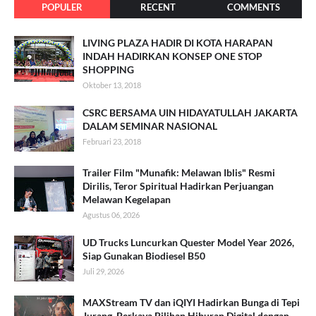
POPULER
RECENT
COMMENTS
LIVING PLAZA HADIR DI KOTA HARAPAN
INDAH HADIRKAN KONSEP ONE STOP
SHOPPING
Oktober 13, 2018
CSRC BERSAMA UIN HIDAYATULLAH JAKARTA
DALAM SEMINAR NASIONAL
Februari 23, 2018
Trailer Film "Munafik: Melawan Iblis" Resmi
Dirilis, Teror Spiritual Hadirkan Perjuangan
Melawan Kegelapan
Agustus 06, 2026
UD Trucks Luncurkan Quester Model Year 2026,
Siap Gunakan Biodiesel B50
Juli 29, 2026
MAXStream TV dan iQIYI Hadirkan Bunga di Tepi
Jurang, Perkaya Pilihan Hiburan Digital dengan