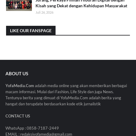
Kisah yang Dekat dengan Kehidupan Masyarakat
Juli 26, 2026
LIKE OUR FANSPAGE
ABOUT US
YofaMedia.Com
adalah media online yang akan memberikan berbagai
macam informasi. Mulai dari Fashion, Life Style dan juga News.
Tentunya berita yang dimuat di YofaMedia.Com adalah berita yang
hangat dan terupdate berdasarkan kode etik jurnalistik
CONTACT US
WhatsApp : 0858-7187-2449
EMAIL : redaksiyofamedia@gmail.com