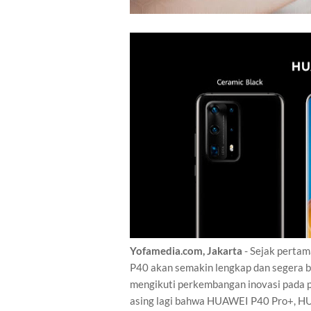
Yofamedia.com, Jakarta
- Sejak pertam
P40 akan semakin lengkap dan segera bi
mengikuti perkembangan inovasi pada pr
asing lagi bahwa HUAWEI P40 Pro+, H