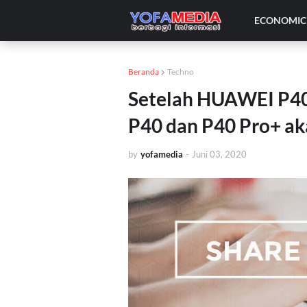
ECONOMIC 
Beranda
Techno
Setelah HUAWEI P40
P40 dan P40 Pro+ aka
by
yofamedia
-
Juni 03, 2020