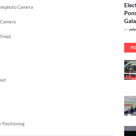
Elec
Telephoto Camera
Pons
Gala
o Camera
by
yof
 Snap)
PO
set
 Positioning