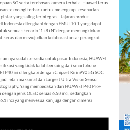
mpuan 5G serta terobosan kamera terbaik. Huawei terus
san teknologi terbaru untuk melengkapi keseharian
ntar yang saling terintegrasi. Jajaran produk
di Indonesia dilengkapi dengan EMUI 10.1 yang dapat
ntuk semua skenario “1+8+N” dengan memungkinkan
t keras dan mewujudkan kolaborasi antar perangkat
lumnya sudah tersedia untuk pasar Indonesia, HUAWEI
fikasi yang tidak kalah bersaing dari smartphone
EI P40 ini dilengkapi dengan Chipset Kirin990 5G SOC
jadi lebih maksimal dan Largest Ultra Vision Sensor
Photography. Yang membedakan dari HUAWEI P40 Pro+
 dengan jenis OLED seluas 6.58 inci, sedangkan
6.1 inci yang menyesuaikan juga dengan dimensi