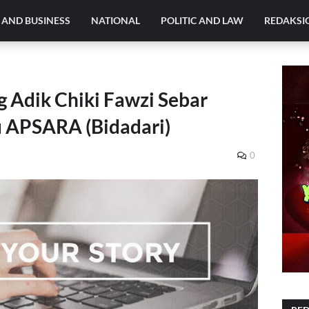
AND BUSINESS
NATIONAL
POLITIC AND LAW
REDAKSI
g Adik Chiki Fawzi Sebar
 APSARA (Bidadari)
0