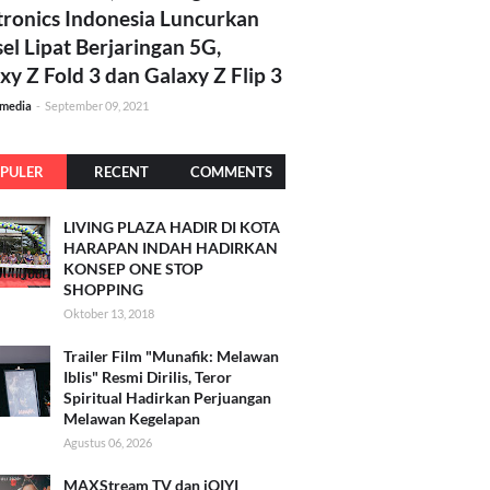
tronics Indonesia Luncurkan
el Lipat Berjaringan 5G,
xy Z Fold 3 dan Galaxy Z Flip 3
amedia
-
September 09, 2021
PULER
RECENT
COMMENTS
LIVING PLAZA HADIR DI KOTA
HARAPAN INDAH HADIRKAN
KONSEP ONE STOP
SHOPPING
Oktober 13, 2018
Trailer Film "Munafik: Melawan
Iblis" Resmi Dirilis, Teror
Spiritual Hadirkan Perjuangan
Melawan Kegelapan
Agustus 06, 2026
MAXStream TV dan iQIYI