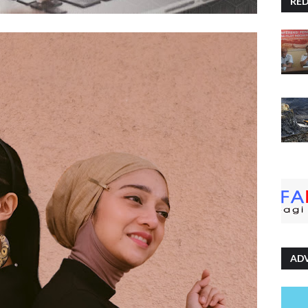
RE
AD