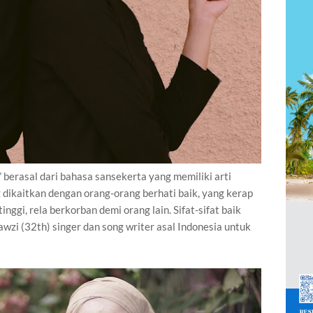
” berasal dari bahasa sansekerta yang memiliki arti
g dikaitkan dengan orang-orang berhati baik, yang kerap
nggi, rela berkorban demi orang lain. Sifat-sifat baik
Fawzi (32th) singer dan song writer asal Indonesia untuk