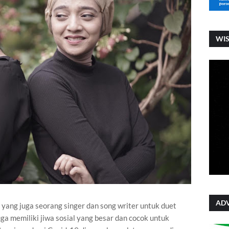
WI
ADV
yang juga seorang singer dan song writer untuk duet
uga memiliki jiwa sosial yang besar dan cocok untuk